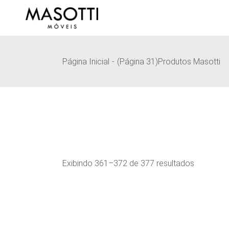
Pular
para
o
conteúdo
Página Inicial
(Página 31)
Produtos Masotti
Exibindo 361–372 de 377 resultados