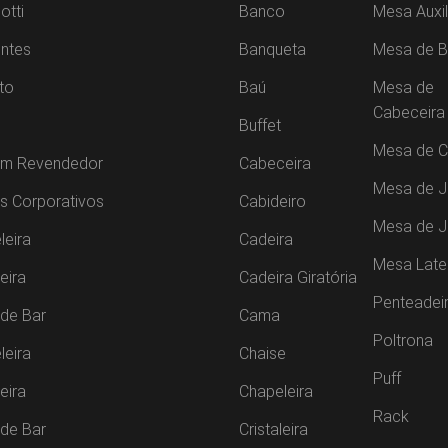
otti
Banco
Mesa Auxil
ntes
Banqueta
Mesa de B
to
Baú
Mesa de
Cabeceira
Buffet
Mesa de C
um Revendedor
Cabeceira
Mesa de J
s Corporativos
Cabideiro
Mesa de 
leira
Cadeira
Mesa Late
leira
Cadeira Giratória
Penteadei
de Bar
Cama
Poltrona
leira
Chaise
Puff
leira
Chapeleira
Rack
de Bar
Cristaleira