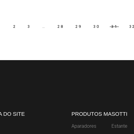
1
2
3
…
28
29
30
31
3
 DO SITE
PRODUTOS MASOTTI
Aparadores
Estante