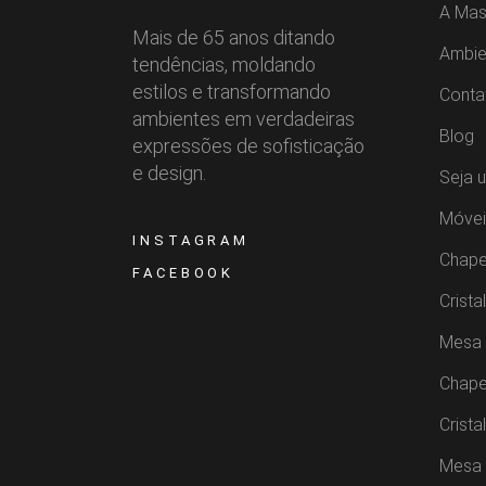
A Mas
Mais de 65 anos ditando
Ambie
tendências, moldando
estilos e transformando
Conta
ambientes em verdadeiras
Blog
expressões de sofisticação
e design.
Seja 
Móvei
INSTAGRAM
Chape
FACEBOOK
Crista
Mesa 
Chape
Crista
Mesa 