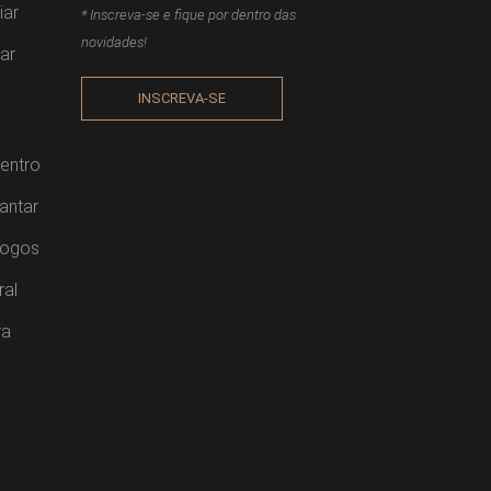
iar
* Inscreva-se e fique por dentro das
novidades!
ar
INSCREVA-SE
entro
antar
Jogos
ral
ra