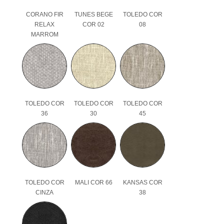
CORANO FIR
TUNES BEGE
TOLEDO COR
RELAX
COR 02
08
MARROM
TOLEDO COR
TOLEDO COR
TOLEDO COR
36
30
45
TOLEDO COR
MALI COR 66
KANSAS COR
CINZA
38