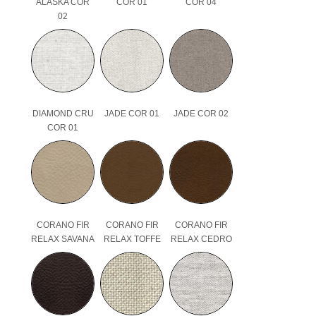
ALASKA COR
COR 01
COR 04
02
DIAMOND CRU
JADE COR 01
JADE COR 02
COR 01
CORANO FIR
CORANO FIR
CORANO FIR
RELAX SAVANA
RELAX TOFFE
RELAX CEDRO