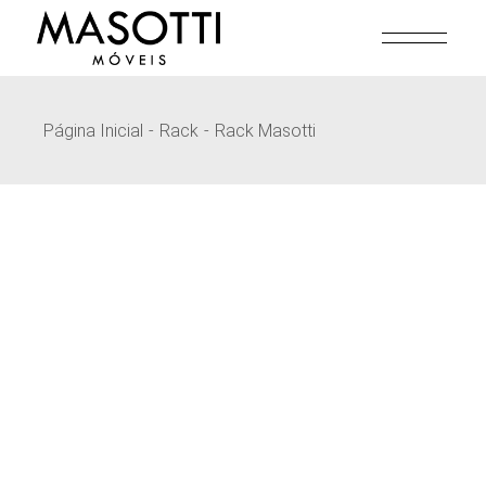
Pular
para
o
conteúdo
Página Inicial
Rack
Rack Masotti