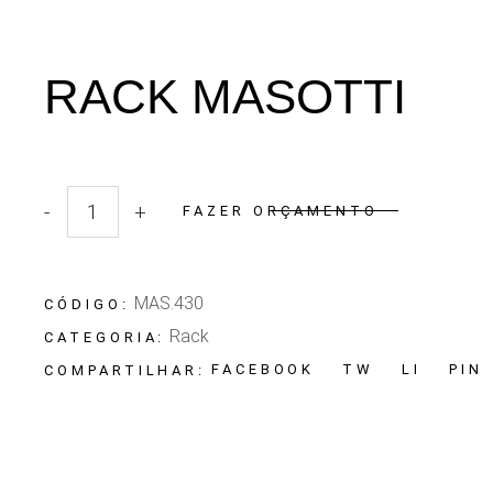
RACK MASOTTI
-
+
FAZER ORÇAMENTO
Quantidade Rack Masotti
MAS.430
CÓDIGO:
Rack
CATEGORIA:
FACEBOOK
TW
LI
PIN
COMPARTILHAR: