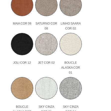
MAIA COR 06
SATURNO COR
LINHO SAARA
08
COR 02
JOLI COR 12
JET COR 02
BOUCLE
ALASKA COR
01
BOUCLE
SKY CINZA
SKY CINZA