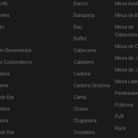
otti
Banco
Mesa Auxil
ntes
Banqueta
Mesa de B
to
Baú
Mesa de
Cabeceira
Buffet
Mesa de C
um Revendedor
Cabeceira
Mesa de J
s Corporativos
Cabideiro
Mesa de 
leira
Cadeira
Mesa Late
leira
Cadeira Giratória
Penteadei
de Bar
Cama
Poltrona
leira
Chaise
Puff
leira
Chapeleira
Rack
de Bar
Cristaleira