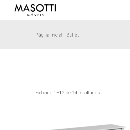
Pular
para
o
conteúdo
Página Inicial
Buffet
Exibindo 1–12 de 14 resultados