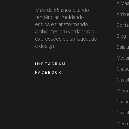
A Mas
Mais de 65 anos ditando
Ambie
tendências, moldando
estilos e transformando
Conta
ambientes em verdadeiras
Blog
expressões de sofisticação
e design.
Seja 
Móvei
INSTAGRAM
Chape
FACEBOOK
Crista
Mesa 
Chape
Crista
Mesa 