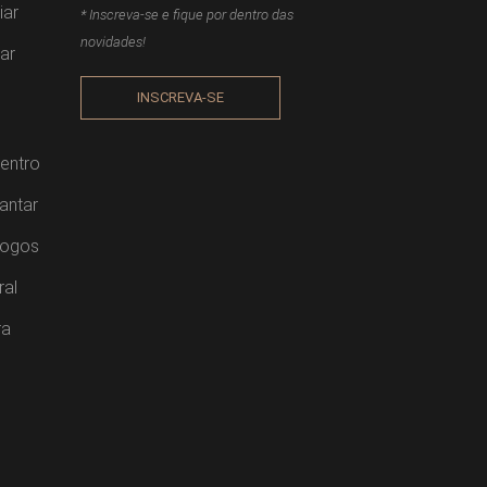
iar
* Inscreva-se e fique por dentro das
novidades!
ar
INSCREVA-SE
entro
antar
Jogos
ral
ra