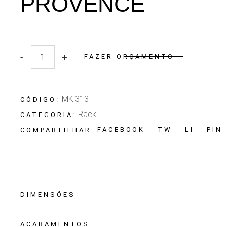
PROVENCE
-
+
FAZER ORÇAMENTO
Quantidade Rack Provence
MK.313
CÓDIGO:
Rack
CATEGORIA:
FACEBOOK
TW
LI
PIN
COMPARTILHAR:
DIMENSÕES
ACABAMENTOS