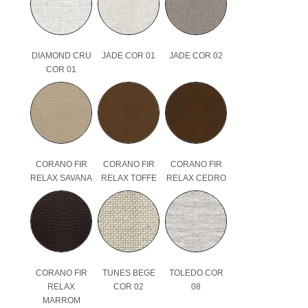
DIAMOND CRU
JADE COR 01
JADE COR 02
COR 01
CORANO FIR
CORANO FIR
CORANO FIR
RELAX SAVANA
RELAX TOFFE
RELAX CEDRO
CORANO FIR
TUNES BEGE
TOLEDO COR
RELAX
COR 02
08
MARROM