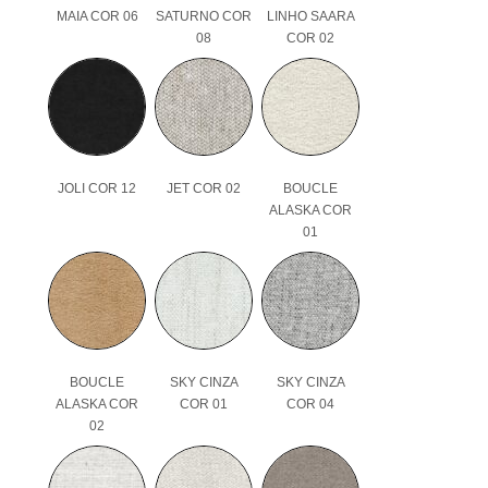
MAIA COR 06
SATURNO COR
LINHO SAARA
08
COR 02
JOLI COR 12
JET COR 02
BOUCLE
ALASKA COR
01
BOUCLE
SKY CINZA
SKY CINZA
ALASKA COR
COR 01
COR 04
02