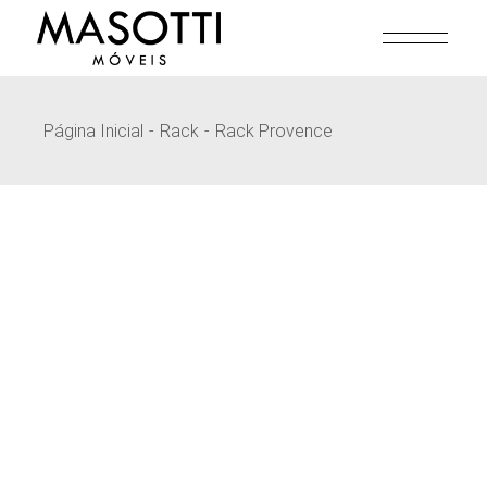
Pular
para
o
conteúdo
Página Inicial
Rack
Rack Provence