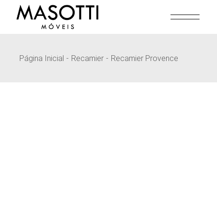
Pular
para
o
conteúdo
Página Inicial
Recamier
Recamier Provence