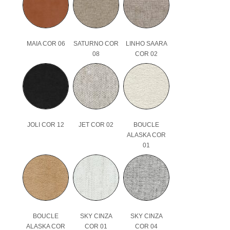
MAIA COR 06
SATURNO COR
LINHO SAARA
08
COR 02
JOLI COR 12
JET COR 02
BOUCLE
ALASKA COR
01
BOUCLE
SKY CINZA
SKY CINZA
ALASKA COR
COR 01
COR 04