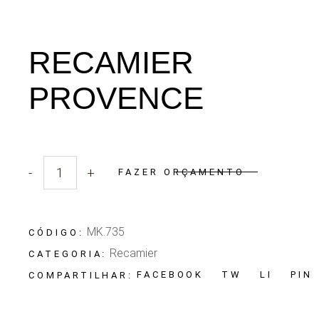
RECAMIER
PROVENCE
-
+
FAZER ORÇAMENTO
Quantidade Recamier Provence
MK.735
CÓDIGO:
Recamier
CATEGORIA:
FACEBOOK
TW
LI
PIN
COMPARTILHAR: