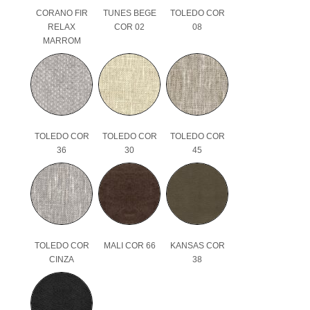
CORANO FIR
TUNES BEGE
TOLEDO COR
RELAX
COR 02
08
MARROM
TOLEDO COR
TOLEDO COR
TOLEDO COR
36
30
45
TOLEDO COR
MALI COR 66
KANSAS COR
CINZA
38