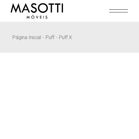
Pular
para
o
conteúdo
Página Inicial
Puff
Puff X