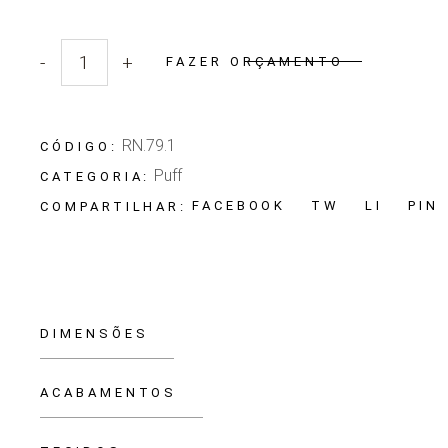
-
+
FAZER ORÇAMENTO
Quantidade Puff X
RN.79.1
CÓDIGO:
Puff
CATEGORIA:
FACEBOOK
TW
LI
PIN
COMPARTILHAR:
DIMENSÕES
ACABAMENTOS