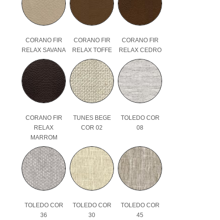
CORANO FIR
CORANO FIR
CORANO FIR
RELAX SAVANA
RELAX TOFFE
RELAX CEDRO
CORANO FIR
TUNES BEGE
TOLEDO COR
RELAX
COR 02
08
MARROM
TOLEDO COR
TOLEDO COR
TOLEDO COR
36
30
45