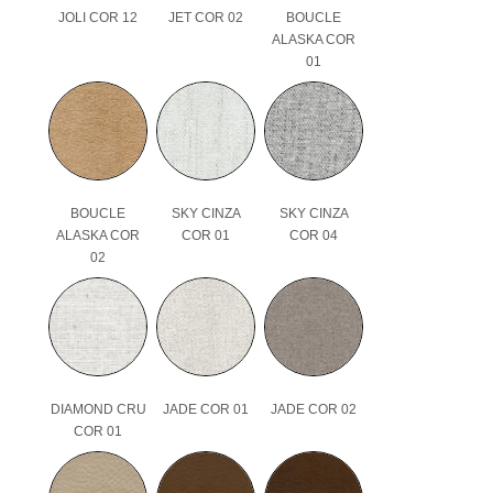
JOLI COR 12
JET COR 02
BOUCLE
ALASKA COR
01
BOUCLE
SKY CINZA
SKY CINZA
ALASKA COR
COR 01
COR 04
02
DIAMOND CRU
JADE COR 01
JADE COR 02
COR 01