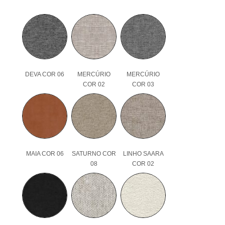
DEVA COR 06
MERCÚRIO
MERCÚRIO
COR 02
COR 03
MAIA COR 06
SATURNO COR
LINHO SAARA
08
COR 02