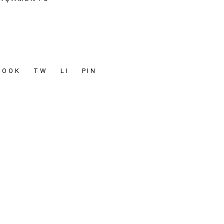
BOOK
TW
LI
PIN