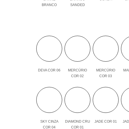
BRANCO
SANDED
DEVA COR 06
MERCÚRIO
MERCÚRIO
MAI
COR 02
COR 03
SKY CINZA
DIAMOND CRU
JADE COR 01
JAD
COR 04
COR 01