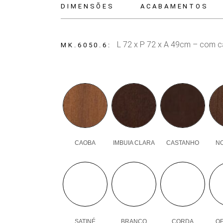
DIMENSÕES
ACABAMENTOS
L 72 x P 72 x A 49cm – com c
MK.6050.6
CAOBA
IMBUIA CLARA
CASTANHO
N
SATINÉ
BRANCO
CORDA
OF