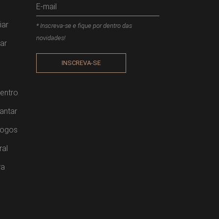
iar
* Inscreva-se e fique por dentro das
novidades!
ar
INSCREVA-SE
entro
antar
Jogos
ral
ra