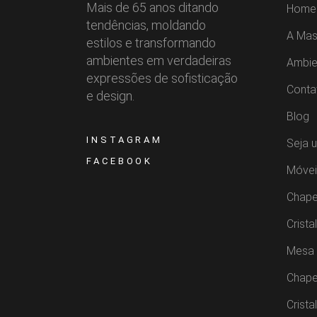
Mais de 65 anos ditando
Home
tendências, moldando
A Mas
estilos e transformando
ambientes em verdadeiras
Ambie
expressões de sofisticação
Conta
e design.
Blog
INSTAGRAM
Seja 
FACEBOOK
Móvei
Chape
Crista
Mesa 
Chape
Crista