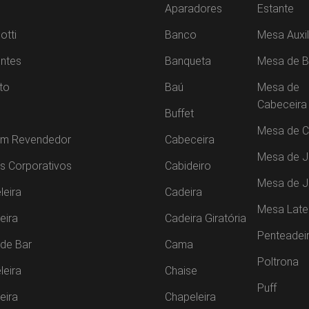
Aparadores
Estante
otti
Banco
Mesa Auxil
ntes
Banqueta
Mesa de B
to
Baú
Mesa de
Cabeceira
Buffet
Mesa de C
um Revendedor
Cabeceira
Mesa de J
s Corporativos
Cabideiro
Mesa de 
leira
Cadeira
Mesa Late
leira
Cadeira Giratória
Penteadei
de Bar
Cama
Poltrona
leira
Chaise
Puff
leira
Chapeleira