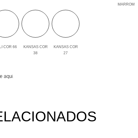
MARROM
I COR 66
KANSAS COR
KANSAS COR
38
27
e aqui.
ELACIONADOS