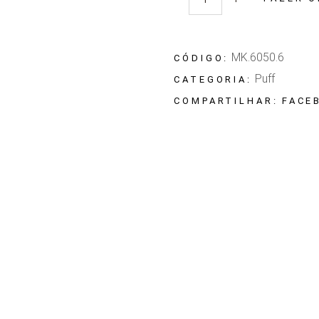
Quantidade Puff Masotti
MK.6050.6
CÓDIGO:
Puff
CATEGORIA:
FACE
COMPARTILHAR: