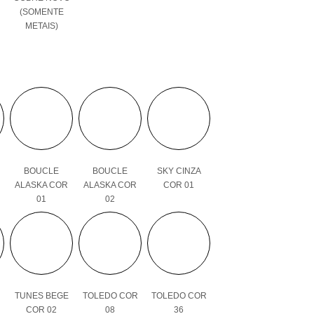
(SOMENTE
METAIS)
BOUCLE
BOUCLE
SKY CINZA
ALASKA COR
ALASKA COR
COR 01
01
02
TUNES BEGE
TOLEDO COR
TOLEDO COR
COR 02
08
36