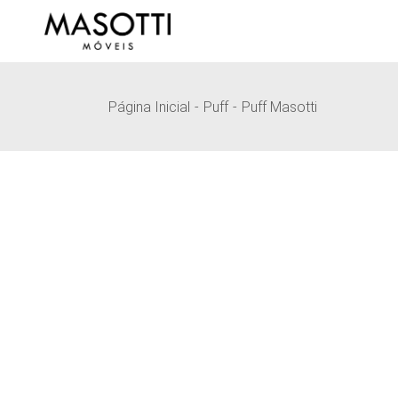
Pular
para
o
conteúdo
Página Inicial
Puff
Puff Masotti