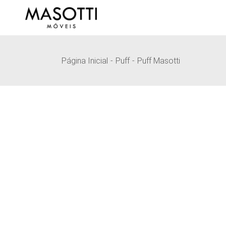
Pular
para
o
conteúdo
Página Inicial
Puff
Puff Masotti