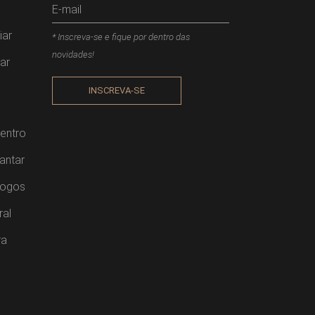
iar
* Inscreva-se e fique por dentro das
novidades!
ar
INSCREVA-SE
entro
antar
Jogos
ral
ra