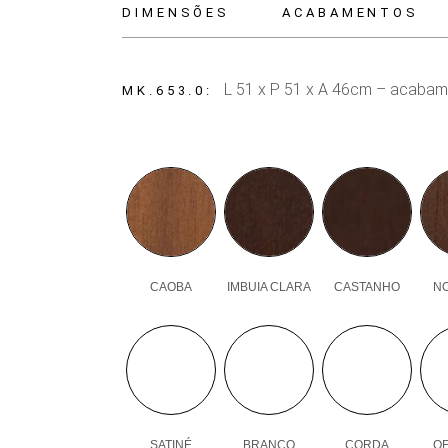
DIMENSÕES
ACABAMENTOS
L 51 x P 51 x A 46cm – acabam
MK.653.0
CAOBA
IMBUIA CLARA
CASTANHO
N
SATINÉ
BRANCO
CORDA
OF