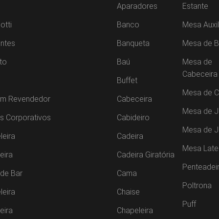
Aparadores
Estante
otti
Banco
Mesa Auxil
ntes
Banqueta
Mesa de B
to
Baú
Mesa de
Cabeceira
Buffet
Mesa de C
um Revendedor
Cabeceira
Mesa de J
s Corporativos
Cabideiro
Mesa de 
leira
Cadeira
Mesa Late
leira
Cadeira Giratória
Penteadei
de Bar
Cama
Poltrona
leira
Chaise
Puff
leira
Chapeleira