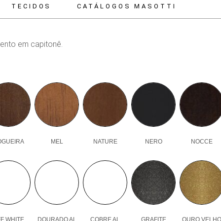
TECIDOS
CATÁLOGOS MASOTTI
ento em capitonê.
OGUEIRA
MEL
NATURE
NERO
NOCCE
F WHITE
DOURADO AL
COBRE AL
GRAFITE
OURO VELH