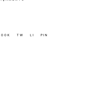
BOOK
TW
LI
PIN