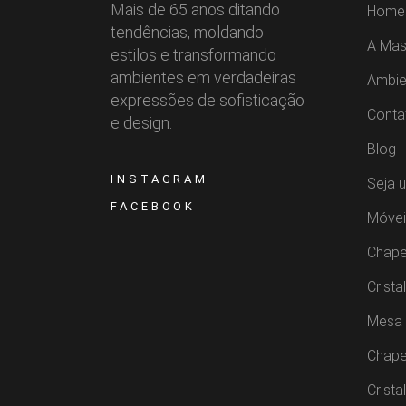
Mais de 65 anos ditando
Home
tendências, moldando
A Mas
estilos e transformando
ambientes em verdadeiras
Ambie
expressões de sofisticação
Conta
e design.
Blog
INSTAGRAM
Seja 
FACEBOOK
Móvei
Chape
Crista
Mesa 
Chape
Crista