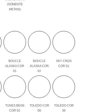
(SOMENTE
METAIS)
BOUCLE
BOUCLE
SKY CINZA
ALASKA COR
ALASKA COR
COR 01
01
02
TUNES BEGE
TOLEDO COR
TOLEDO COR
COR 02
08
36