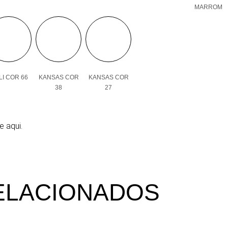
MARROM
I COR 66
KANSAS COR
KANSAS COR
38
27
e aqui.
ELACIONADOS