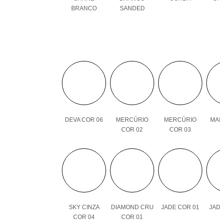
BRANCO
SANDED
DEVA COR 06
MERCÚRIO
MERCÚRIO
MAI
COR 02
COR 03
SKY CINZA
DIAMOND CRU
JADE COR 01
JAD
COR 04
COR 01