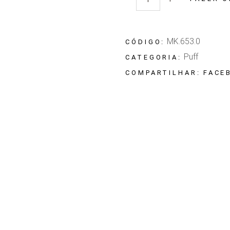
Quantidade Puff Masotti
MK.653.0
CÓDIGO:
Puff
CATEGORIA:
FACE
COMPARTILHAR: