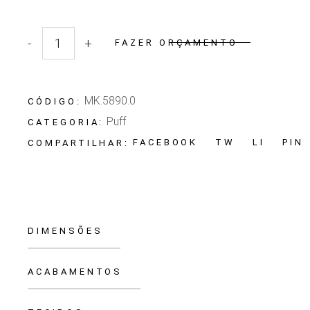
-
+
FAZER ORÇAMENTO
Quantidade Puff Masotti
MK.5890.0
CÓDIGO:
Puff
CATEGORIA:
FACEBOOK
TW
LI
PIN
COMPARTILHAR:
DIMENSÕES
ACABAMENTOS