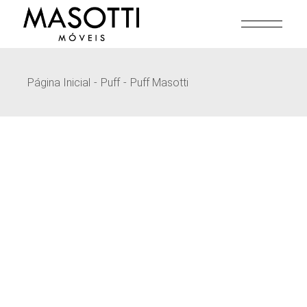
Pular
para
o
conteúdo
Página Inicial
Puff
Puff Masotti