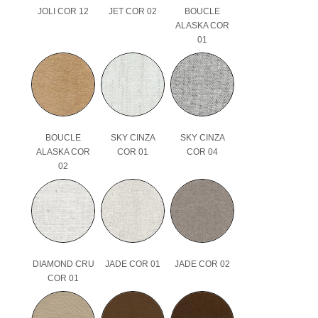
JOLI COR 12
JET COR 02
BOUCLE
ALASKA COR
01
BOUCLE
SKY CINZA
SKY CINZA
ALASKA COR
COR 01
COR 04
02
DIAMOND CRU
JADE COR 01
JADE COR 02
COR 01