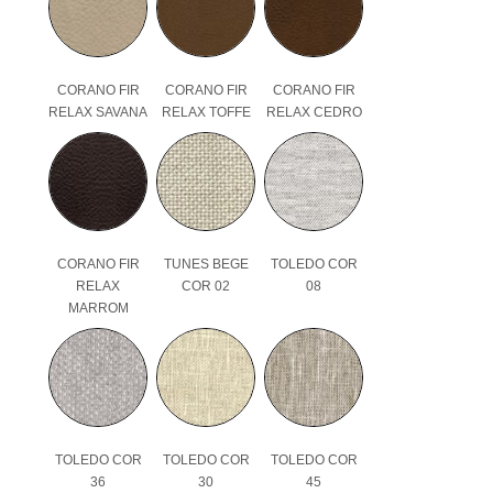
CORANO FIR
CORANO FIR
CORANO FIR
RELAX SAVANA
RELAX TOFFE
RELAX CEDRO
CORANO FIR
TUNES BEGE
TOLEDO COR
RELAX
COR 02
08
MARROM
TOLEDO COR
TOLEDO COR
TOLEDO COR
36
30
45