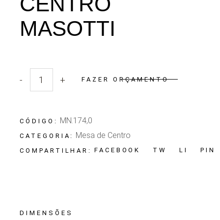
CENTRO
MASOTTI
-
+
FAZER ORÇAMENTO
Quantidade Mesa de Centro Masotti
MN.174,0
CÓDIGO:
Mesa de Centro
CATEGORIA:
FACEBOOK
TW
LI
PIN
COMPARTILHAR:
DIMENSÕES