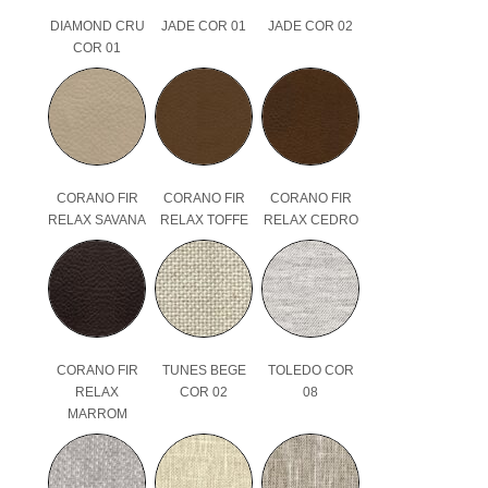
DIAMOND CRU
JADE COR 01
JADE COR 02
COR 01
CORANO FIR
CORANO FIR
CORANO FIR
RELAX SAVANA
RELAX TOFFE
RELAX CEDRO
CORANO FIR
TUNES BEGE
TOLEDO COR
RELAX
COR 02
08
MARROM