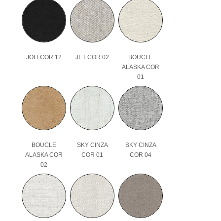
JOLI COR 12
JET COR 02
BOUCLE
ALASKA COR
01
BOUCLE
SKY CINZA
SKY CINZA
ALASKA COR
COR 01
COR 04
02