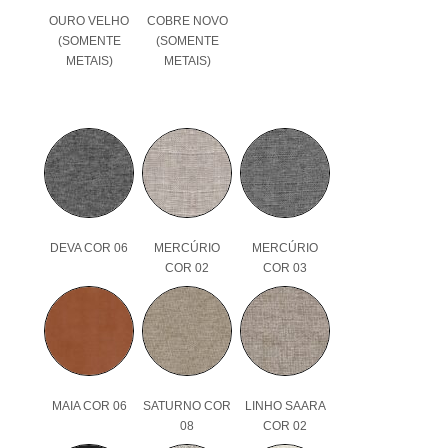
OURO VELHO
COBRE NOVO
(SOMENTE
(SOMENTE
METAIS)
METAIS)
DEVA COR 06
MERCÚRIO
MERCÚRIO
COR 02
COR 03
MAIA COR 06
SATURNO COR
LINHO SAARA
08
COR 02