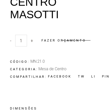
CENTRO
MASOTTI
-
+
FAZER ORÇAMENTO
Quantidade Mesa de Centro Masotti
MN.21.0
CÓDIGO:
Mesa de Centro
CATEGORIA:
FACEBOOK
TW
LI
PIN
COMPARTILHAR:
DIMENSÕES