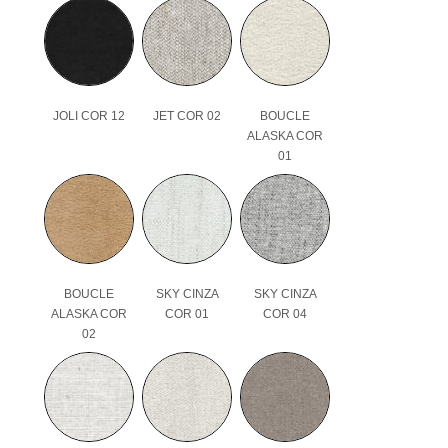
JOLI COR 12
JET COR 02
BOUCLE
ALASKA COR
01
BOUCLE
SKY CINZA
SKY CINZA
ALASKA COR
COR 01
COR 04
02