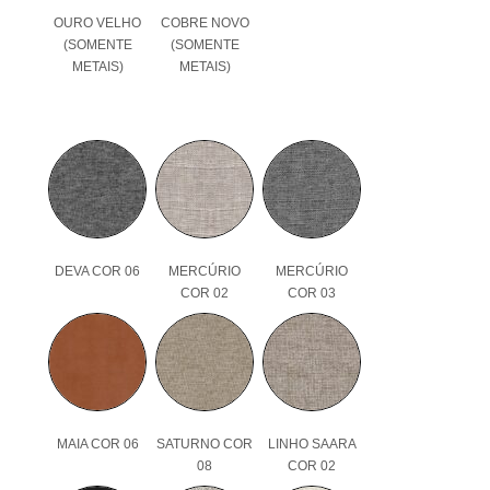
OURO VELHO
COBRE NOVO
(SOMENTE
(SOMENTE
METAIS)
METAIS)
DEVA COR 06
MERCÚRIO
MERCÚRIO
COR 02
COR 03
MAIA COR 06
SATURNO COR
LINHO SAARA
08
COR 02