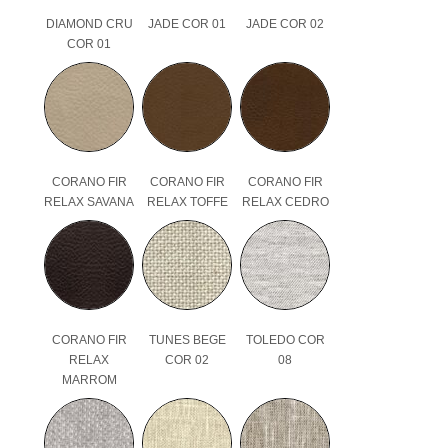
DIAMOND CRU
JADE COR 01
JADE COR 02
COR 01
CORANO FIR
CORANO FIR
CORANO FIR
RELAX SAVANA
RELAX TOFFE
RELAX CEDRO
CORANO FIR
TUNES BEGE
TOLEDO COR
RELAX
COR 02
08
MARROM