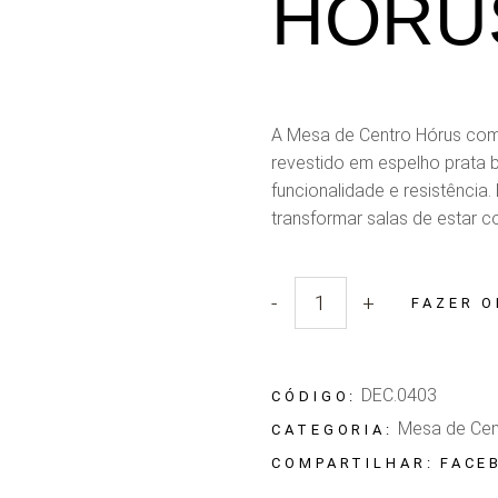
HÓRU
A Mesa de Centro Hórus comb
revestido em espelho prata 
funcionalidade e resistência.
transformar salas de estar c
-
+
FAZER 
Quantidade Mesa de Centro 
DEC.0403
CÓDIGO:
Mesa de Cen
CATEGORIA:
FACE
COMPARTILHAR: