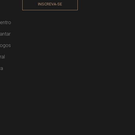
INSCREVA-SE
entro
antar
Jogos
ral
ra