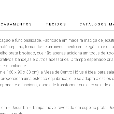
ACABAMENTOS
TECIDOS
CATÁLOGOS M
cação e funcionalidade. Fabricada em madeira maciça de jequit
atéria-prima, tornando-se um investimento em elegância e dura
elho prata bisotado, que não apenas adiciona um toque de lux
orativos, bandejas e outros acessórios. O tampo espelhado cri
nte o ambiente.
 e 160 x 90 x 33 cm), a Mesa de Centro Hórus é ideal para sala
proporciona uma estética equilibrada, que se adapta a estilos
ponente e funcional, capaz de transformar qualquer sala de es
 cm – Jequitibá – Tampa móvel revestido em espelho prata, Dec
spelho prata