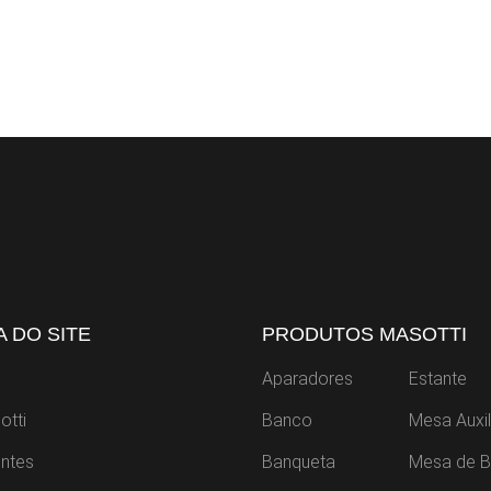
 DO SITE
PRODUTOS MASOTTI
Aparadores
Estante
otti
Banco
Mesa Auxil
ntes
Banqueta
Mesa de B