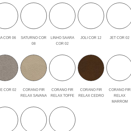
A COR 06
SATURNO COR
LINHO SAARA
JOLI COR 12
JET COR 02
08
COR 02
E COR 02
CORANO FIR
CORANO FIR
CORANO FIR
CORANO FIR
RELAX SAVANA
RELAX TOFFE
RELAX CEDRO
RELAX
MARROM