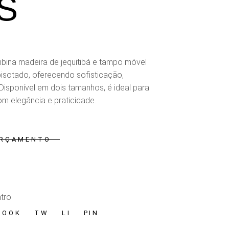
S
ina madeira de jequitibá e tampo móvel
bisotado, oferecendo sofisticação,
 Disponível em dois tamanhos, é ideal para
om elegância e praticidade.
ORÇAMENTO
Hórus
tro
BOOK
TW
LI
PIN