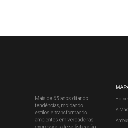
MAPA
Mais de 65 anos ditando
Home
tendências, moldando
A Mas
estilos e transformando
ambientes em verdadeiras
Ambie
expressões de sofisticação