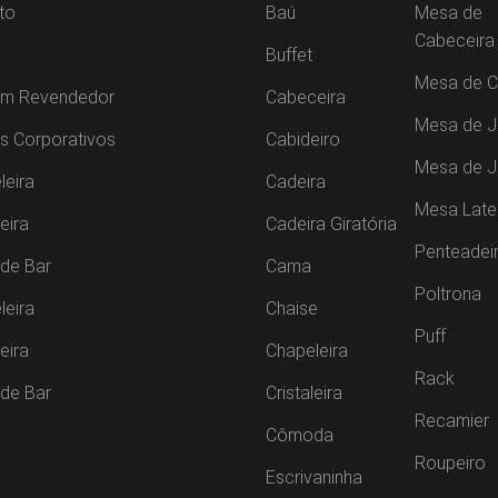
to
Baú
Mesa de
Cabeceira
Buffet
Mesa de C
um Revendedor
Cabeceira
Mesa de J
s Corporativos
Cabideiro
Mesa de 
leira
Cadeira
Mesa Late
leira
Cadeira Giratória
Penteadei
de Bar
Cama
Poltrona
leira
Chaise
Puff
leira
Chapeleira
Rack
de Bar
Cristaleira
Recamier
Cômoda
Roupeiro
Escrivaninha