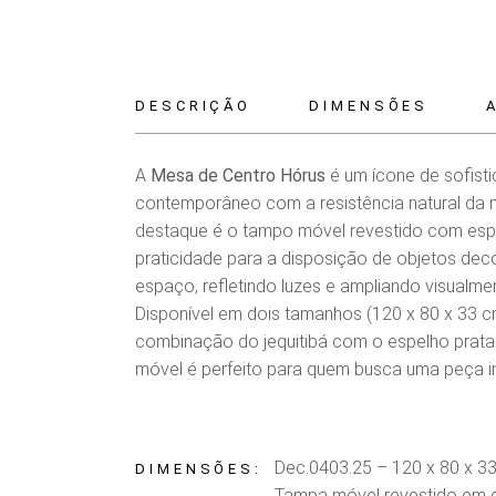
DESCRIÇÃO
DIMENSÕES
A
Mesa de Centro Hórus
é um ícone de sofisti
contemporâneo com a resistência natural da m
destaque é o tampo móvel revestido com esp
praticidade para a disposição de objetos dec
espaço, refletindo luzes e ampliando visualme
Disponível em dois tamanhos (120 x 80 x 33 cm
combinação do jequitibá com o espelho prata 
móvel é perfeito para quem busca uma peça im
Dec.0403.25 – 120 x 80 x 33
DIMENSÕES
Tampa móvel revestido em e