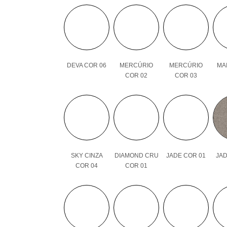
DEVA COR 06
MERCÚRIO
MERCÚRIO
MAI
COR 02
COR 03
SKY CINZA
DIAMOND CRU
JADE COR 01
JAD
COR 04
COR 01