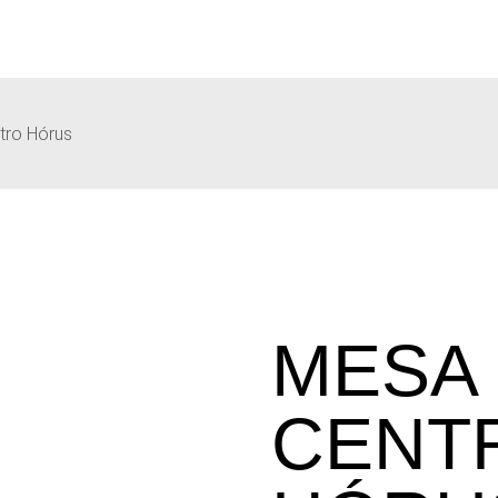
tro Hórus
MESA
CENT