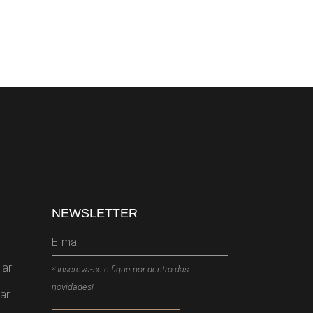
NEWSLETTER
iar
* Inscreva-se e fique por dentro das
novidades!
ar