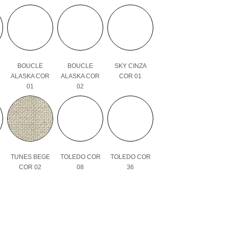
BOUCLE
BOUCLE
SKY CINZA
ALASKA COR
ALASKA COR
COR 01
01
02
TUNES BEGE
TOLEDO COR
TOLEDO COR
COR 02
08
36