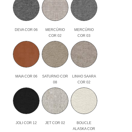
DEVA COR 06
MERCÚRIO
MERCÚRIO
COR 02
COR 03
MAIA COR 06
SATURNO COR
LINHO SAARA
08
COR 02
JOLI COR 12
JET COR 02
BOUCLE
ALASKA COR