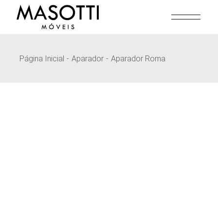
Pular
para
o
conteúdo
Página Inicial
Aparador
Aparador Roma