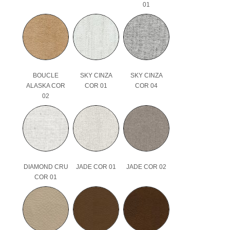
01
BOUCLE
SKY CINZA
SKY CINZA
ALASKA COR
COR 01
COR 04
02
DIAMOND CRU
JADE COR 01
JADE COR 02
COR 01