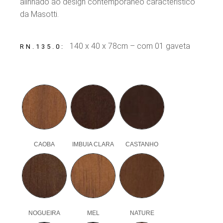
alinhado ao design contemporâneo característico
da Masotti.
140 x 40 x 78cm – com 01 gaveta
RN.135.0
CAOBA
IMBUIA CLARA
CASTANHO
NOGUEIRA
MEL
NATURE