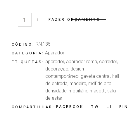
-
+
FAZER ORÇAMENTO
Quantidade Aparador Roma
RN.135
CÓDIGO:
Aparador
CATEGORIA:
aparador
,
aparador roma
,
corredor
,
ETIQUETAS:
decoração
,
design
contemporâneo
,
gaveta central
,
hall
de entrada
,
madeira
,
mdf de alta
densidade
,
mobiliário masotti
,
sala
de estar
FACEBOOK
TW
LI
PIN
COMPARTILHAR: