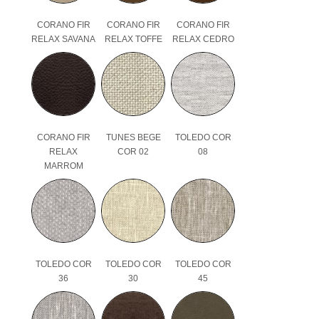
CORANO FIR
CORANO FIR
CORANO FIR
RELAX SAVANA
RELAX TOFFE
RELAX CEDRO
CORANO FIR
TUNES BEGE
TOLEDO COR
RELAX
COR 02
08
MARROM
TOLEDO COR
TOLEDO COR
TOLEDO COR
36
30
45