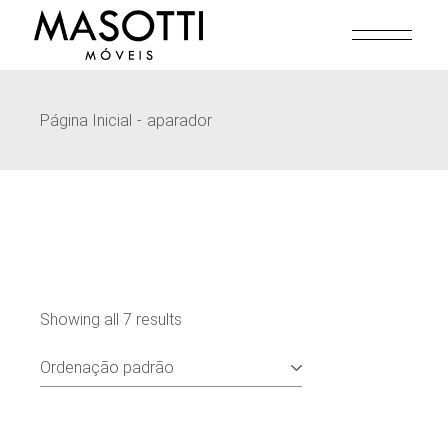
Pular
para
o
conteúdo
Página Inicial
aparador
Showing all 7 results