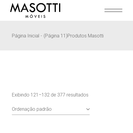
Pular
para
o
conteúdo
Página Inicial
(Página 11)
Produtos Masotti
Exibindo 121–132 de 377 resultados