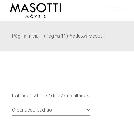
Pular
para
o
conteúdo
Página Inicial
(Página 11)
Produtos Masotti
Exibindo 121–132 de 377 resultados