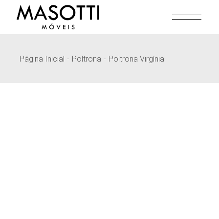
Pular
para
o
conteúdo
Página Inicial
Poltrona
Poltrona Virgínia