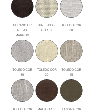
CORANO FIR
TUNES BEGE
TOLEDO COR
RELAX
COR 02
08
MARROM
TOLEDO COR
TOLEDO COR
TOLEDO COR
36
30
45
TOLEDO COR
MALI COR 66
KANSAS COR