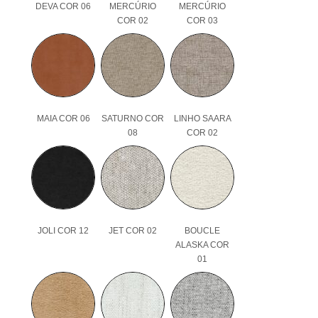
DEVA COR 06
MERCÚRIO
MERCÚRIO
COR 02
COR 03
MAIA COR 06
SATURNO COR
LINHO SAARA
08
COR 02
JOLI COR 12
JET COR 02
BOUCLE
ALASKA COR
01