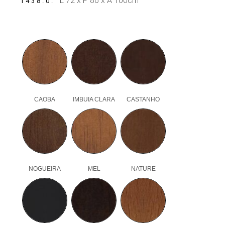
L 72 x P 86 x A 100cm
1438.0
CAOBA
IMBUIA CLARA
CASTANHO
NOGUEIRA
MEL
NATURE