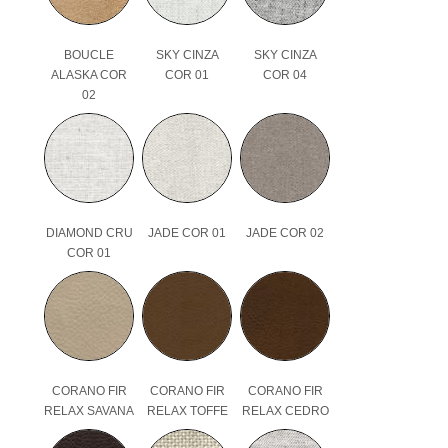
BOUCLE
SKY CINZA
SKY CINZA
ALASKA COR
COR 01
COR 04
02
DIAMOND CRU
JADE COR 01
JADE COR 02
COR 01
CORANO FIR
CORANO FIR
CORANO FIR
RELAX SAVANA
RELAX TOFFE
RELAX CEDRO