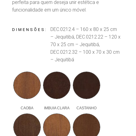
perfeita para quem deseja unir estética e
funcionalidade em um único móvel.
DEC.0212.4 – 160 x 80 x 25 cm
DIMENSÕES
– Jequitibá, DEC.0212.22 – 120 x
70 x 25 cm – Jequitibá,
DEC.0212.32 – 100 x 70 x 30 cm
– Jequitibá
CAOBA
IMBUIA CLARA
CASTANHO