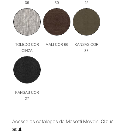
36
30
45
TOLEDO COR
MALI COR 66
KANSAS COR
CINZA
38
KANSAS COR
27
Acesse os catálogos da Masotti Móveis.
Clique
aqui.