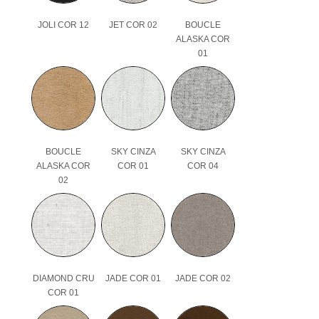
JOLI COR 12
JET COR 02
BOUCLE
ALASKA COR
01
BOUCLE
SKY CINZA
SKY CINZA
ALASKA COR
COR 01
COR 04
02
DIAMOND CRU
JADE COR 01
JADE COR 02
COR 01