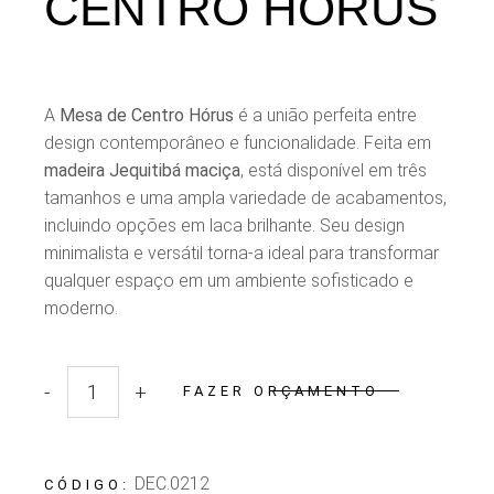
CENTRO HÓRUS
A
Mesa de Centro Hórus
é a união perfeita entre
design contemporâneo e funcionalidade. Feita em
madeira Jequitibá maciça
, está disponível em três
tamanhos e uma ampla variedade de acabamentos,
incluindo opções em laca brilhante. Seu design
minimalista e versátil torna-a ideal para transformar
qualquer espaço em um ambiente sofisticado e
moderno.
-
+
FAZER ORÇAMENTO
Quantidade Mesa de Centro Hórus
DEC.0212
CÓDIGO: