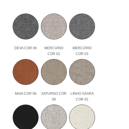
DEVA COR 06
MERCÚRIO
MERCÚRIO
COR 02
COR 03
MAIA COR 06
SATURNO COR
LINHO SAARA
08
COR 02