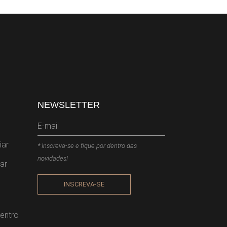
NEWSLETTER
iar
* Inscreva-se e fique por dentro das
novidades!
ar
INSCREVA-SE
entro