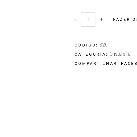
-
+
FAZER 
Quantidade Cristaleira Masott
326
CÓDIGO:
Cristaleira
CATEGORIA:
FACE
COMPARTILHAR: