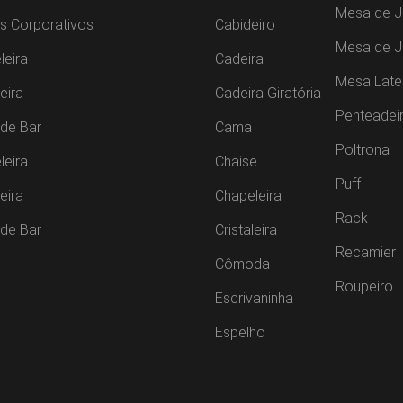
Mesa de J
s Corporativos
Cabideiro
Mesa de 
leira
Cadeira
Mesa Late
leira
Cadeira Giratória
Penteadei
de Bar
Cama
Poltrona
leira
Chaise
Puff
leira
Chapeleira
Rack
de Bar
Cristaleira
Recamier
Cômoda
Roupeiro
Escrivaninha
Espelho