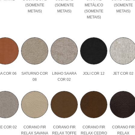
(SOMENTE
(SOMENTE
METÁLICO
(SOMENTE
METAIS)
METAIS)
(SOMENTE
METAIS)
METAIS)
A COR 06
SATURNO COR
LINHO SAARA
JOLI COR 12
JET COR 02
08
COR 02
E COR 02
CORANO FIR
CORANO FIR
CORANO FIR
CORANO FIR
RELAX SAVANA
RELAX TOFFE
RELAX CEDRO
RELAX