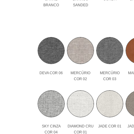
BRANCO
SANDED
DEVA COR 06
MERCÚRIO
MERCÚRIO
MAI
COR 02
COR 03
SKY CINZA
DIAMOND CRU
JADE COR 01
JAD
COR 04
COR 01