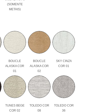
(SOMENTE
METAIS)
BOUCLE
BOUCLE
SKY CINZA
ALASKA COR
ALASKA COR
COR 01
01
02
TUNES BEGE
TOLEDO COR
TOLEDO COR
COR 02
08
36