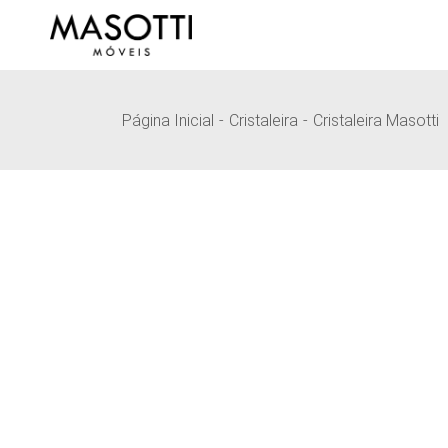
Pular
para
o
conteúdo
Página Inicial
Cristaleira
Cristaleira Masotti