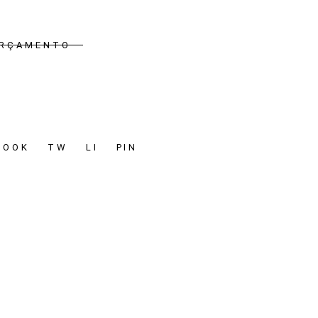
ORÇAMENTO
i
BOOK
TW
LI
PIN