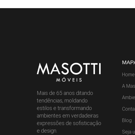
MAPA
Home
A Mas
Mais de 65 anos ditando
Ambie
tendências, moldando
estilos e transformando
Conta
ambientes em verdadeiras
Blog
expressões de sofisticação
e design.
Seja 