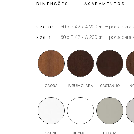
DIMENSÕES
ACABAMENTOS
L 60 x P 42 x A 200cm – porta para a 
326.0
L 60 x P 42 x A 200cm – porta para 
326.1
CAOBA
IMBUIA CLARA
CASTANHO
N
SATINÉ
BRANCO
CORDA
OF