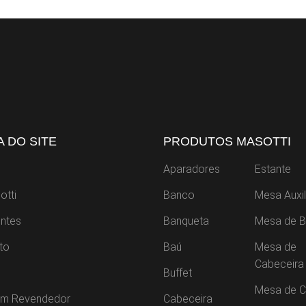
 DO SITE
PRODUTOS MASOTTI
Aparadores
Estante
otti
Banco
Mesa Auxil
ntes
Banqueta
Mesa de B
to
Baú
Mesa de
Cabeceira
Buffet
Mesa de C
um Revendedor
Cabeceira