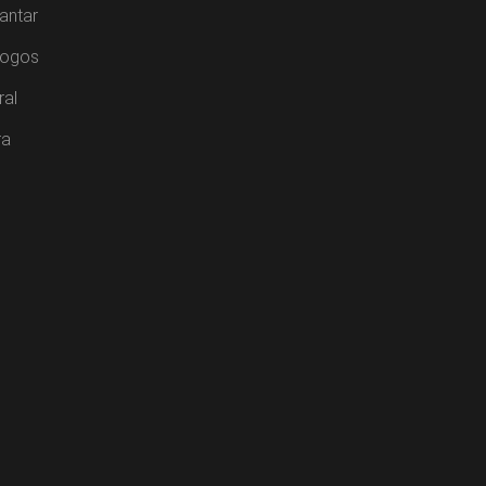
antar
Jogos
ral
ra