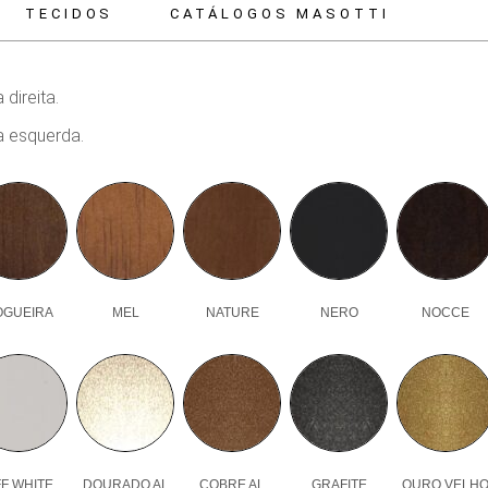
TECIDOS
CATÁLOGOS MASOTTI
direita.
a esquerda.
OGUEIRA
MEL
NATURE
NERO
NOCCE
F WHITE
DOURADO AL
COBRE AL
GRAFITE
OURO VELH