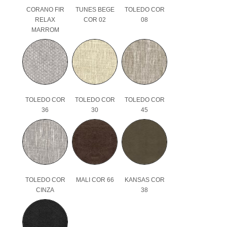
CORANO FIR
TUNES BEGE
TOLEDO COR
RELAX
COR 02
08
MARROM
TOLEDO COR
TOLEDO COR
TOLEDO COR
36
30
45
TOLEDO COR
MALI COR 66
KANSAS COR
CINZA
38