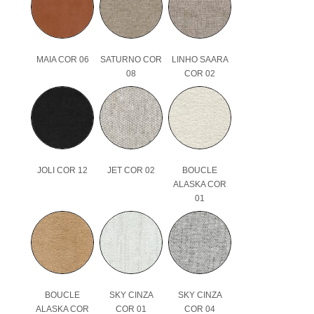
MAIA COR 06
SATURNO COR
LINHO SAARA
08
COR 02
JOLI COR 12
JET COR 02
BOUCLE
ALASKA COR
01
BOUCLE
SKY CINZA
SKY CINZA
ALASKA COR
COR 01
COR 04