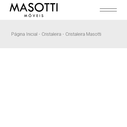
Pular
para
o
conteúdo
Página Inicial
Cristaleira
Cristaleira Masotti