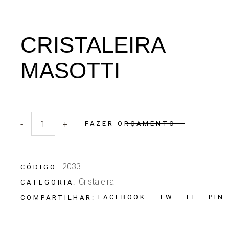
CRISTALEIRA
MASOTTI
-
+
FAZER ORÇAMENTO
Quantidade Cristaleira Masotti
2033
CÓDIGO:
Cristaleira
CATEGORIA:
FACEBOOK
TW
LI
PIN
COMPARTILHAR: