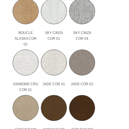
BOUCLE
SKY CINZA
SKY CINZA
ALASKA COR
COR 01
COR 04
02
DIAMOND CRU
JADE COR 01
JADE COR 02
COR 01