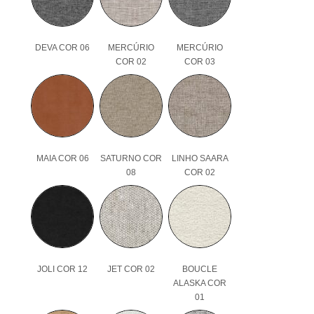
DEVA COR 06
MERCÚRIO
MERCÚRIO
COR 02
COR 03
MAIA COR 06
SATURNO COR
LINHO SAARA
08
COR 02
JOLI COR 12
JET COR 02
BOUCLE
ALASKA COR
01