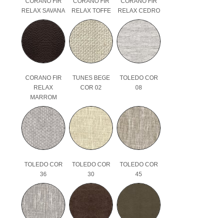
CORANO FIR
CORANO FIR
CORANO FIR
RELAX SAVANA
RELAX TOFFE
RELAX CEDRO
CORANO FIR
TUNES BEGE
TOLEDO COR
RELAX
COR 02
08
MARROM
TOLEDO COR
TOLEDO COR
TOLEDO COR
36
30
45