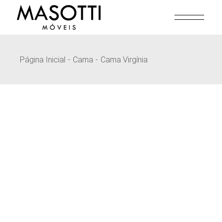
Pular
para
o
conteúdo
Página Inicial
Cama
Cama Virgínia