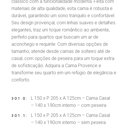
clássico com a funcionalidade moderna. Feita com
materiais de alta qualidade, esta cama é robusta e
durável, garantindo um sono tranquilo e confortável.
Seu design provençal, com linhas suaves e detalhes
elegantes, traz um toque romântico ao ambiente,
perfeito para quartos que buscam um ar de
aconchego e requinte. Com diversas opções de
tamanho, atende desde camas de solteiro até de
casal, com opções de peseira para um toque extra
de sofisticação. Adquira a Cama Provence e
transforme seu quarto em um refúgio de elegância e
conforto.
L 150 x P 205 x A 125cm – Cama Casal
301.0
– 140 x 190cm interno – com peseira.
L 150 x P 205 x A 125cm – Cama Casal
301.1
– 140 x 190cm interno – sem peseira.