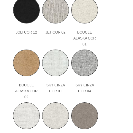
JOLI COR 12
JET COR 02
BOUCLE
ALASKA COR
01
BOUCLE
SKY CINZA
SKY CINZA
ALASKA COR
COR 01
COR 04
02