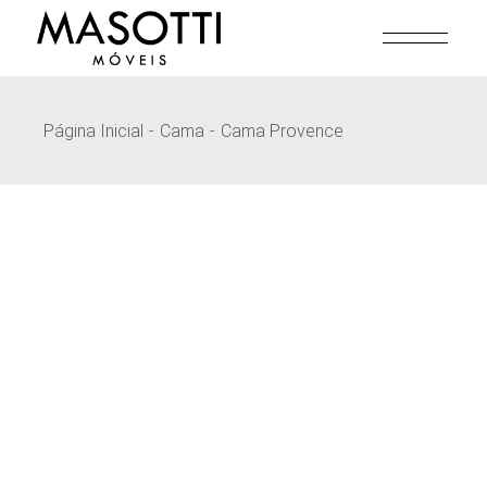
Pular
para
o
conteúdo
Página Inicial
Cama
Cama Provence