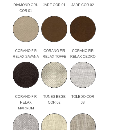
DIAMOND CRU
JADE COR 01
JADE COR 02
COR 01
CORANO FIR
CORANO FIR
CORANO FIR
RELAX SAVANA
RELAX TOFFE
RELAX CEDRO
CORANO FIR
TUNES BEGE
TOLEDO COR
RELAX
COR 02
08
MARROM