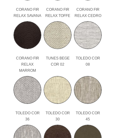
CORANO FIR
CORANO FIR
CORANO FIR
RELAX SAVANA
RELAX TOFFE
RELAX CEDRO
CORANO FIR
TUNES BEGE
TOLEDO COR
RELAX
COR 02
08
MARROM
TOLEDO COR
TOLEDO COR
TOLEDO COR
36
30
45