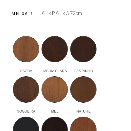
L 61 x P 61 x A 72cm
MN.36.1
CAOBA
IMBUIA CLARA
CASTANHO
NOGUEIRA
MEL
NATURE