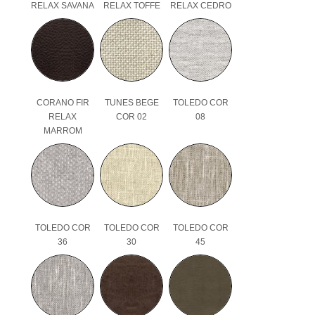
RELAX SAVANA
RELAX TOFFE
RELAX CEDRO
CORANO FIR
TUNES BEGE
TOLEDO COR
RELAX
COR 02
08
MARROM
TOLEDO COR
TOLEDO COR
TOLEDO COR
36
30
45