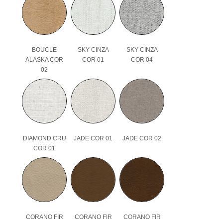
BOUCLE
SKY CINZA
SKY CINZA
ALASKA COR
COR 01
COR 04
02
DIAMOND CRU
JADE COR 01
JADE COR 02
COR 01
CORANO FIR
CORANO FIR
CORANO FIR