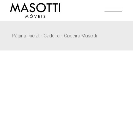
Pular
para
o
conteúdo
Página Inicial
Cadeira
Cadeira Masotti