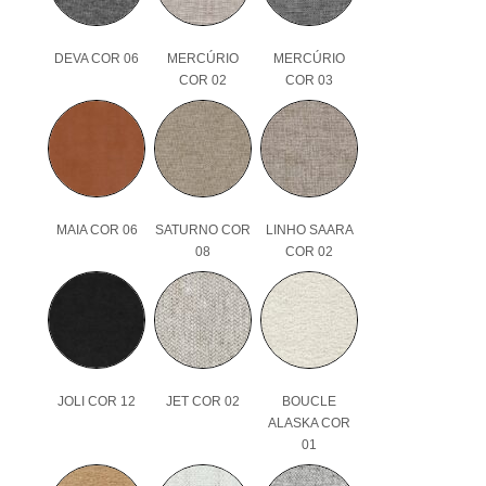
DEVA COR 06
MERCÚRIO
MERCÚRIO
COR 02
COR 03
MAIA COR 06
SATURNO COR
LINHO SAARA
08
COR 02
JOLI COR 12
JET COR 02
BOUCLE
ALASKA COR
01