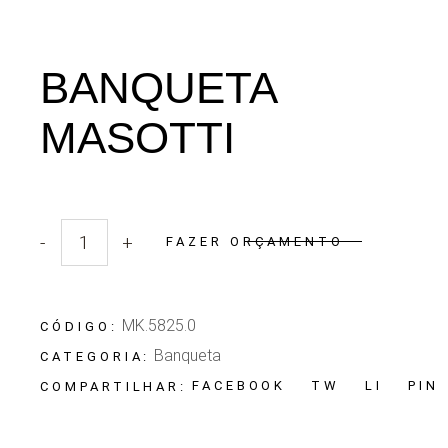
BANQUETA
MASOTTI
-
+
FAZER ORÇAMENTO
Quantidade Banqueta Masotti
MK.5825.0
CÓDIGO:
Banqueta
CATEGORIA:
FACEBOOK
TW
LI
PIN
COMPARTILHAR: