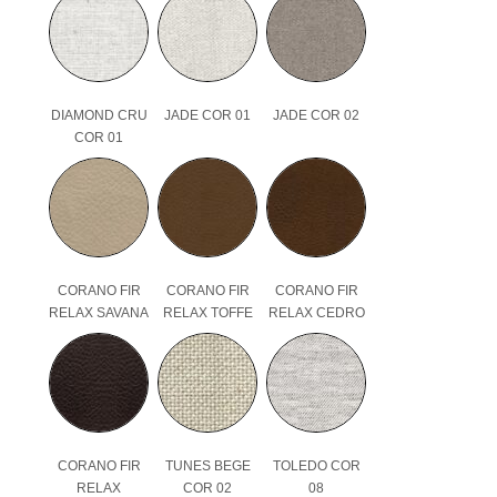
DIAMOND CRU
JADE COR 01
JADE COR 02
COR 01
CORANO FIR
CORANO FIR
CORANO FIR
RELAX SAVANA
RELAX TOFFE
RELAX CEDRO
CORANO FIR
TUNES BEGE
TOLEDO COR
RELAX
COR 02
08