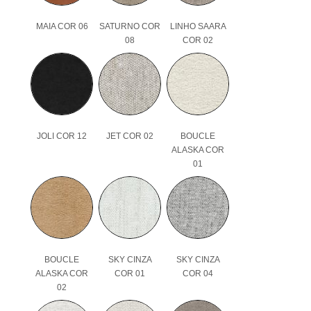
MAIA COR 06
SATURNO COR
LINHO SAARA
08
COR 02
JOLI COR 12
JET COR 02
BOUCLE
ALASKA COR
01
BOUCLE
SKY CINZA
SKY CINZA
ALASKA COR
COR 01
COR 04
02