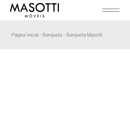
Pular
para
o
conteúdo
Página Inicial
Banqueta
Banqueta Masotti