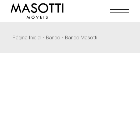
Pular
para
o
conteúdo
Página Inicial
Banco
Banco Masotti