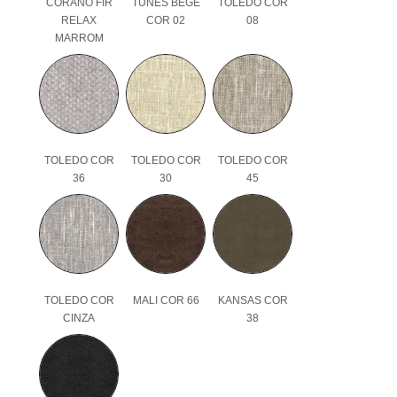
CORANO FIR
TUNES BEGE
TOLEDO COR
RELAX
COR 02
08
MARROM
TOLEDO COR
TOLEDO COR
TOLEDO COR
36
30
45
TOLEDO COR
MALI COR 66
KANSAS COR
CINZA
38