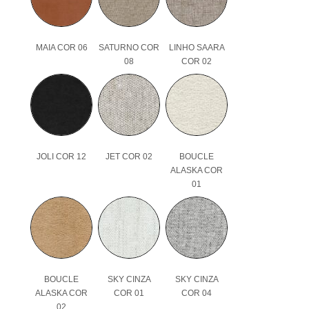
MAIA COR 06
SATURNO COR
LINHO SAARA
08
COR 02
JOLI COR 12
JET COR 02
BOUCLE
ALASKA COR
01
BOUCLE
SKY CINZA
SKY CINZA
ALASKA COR
COR 01
COR 04
02