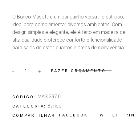
O Banco Masotti é um banquinho versátil e estiloso,
ideal para complementar diversos ambientes. Com
design simples e elegante, ele é feito em madeira de
alta qualidade e oferece conforto e funcionalidade
para salas de estar, quartos e áreas de convivência.
-
+
FAZER ORÇAMENTO
Quantidade Banco Masotti
MAS.297.0
CÓDIGO:
Banco
CATEGORIA:
FACEBOOK
TW
LI
PIN
COMPARTILHAR: