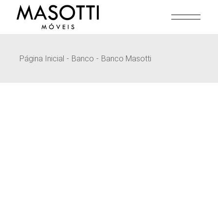
Pular
para
o
conteúdo
Página Inicial
Banco
Banco Masotti