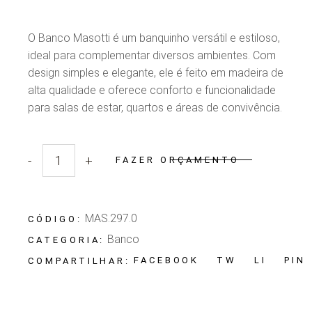
O Banco Masotti é um banquinho versátil e estiloso,
ideal para complementar diversos ambientes. Com
design simples e elegante, ele é feito em madeira de
alta qualidade e oferece conforto e funcionalidade
para salas de estar, quartos e áreas de convivência.
-
+
FAZER ORÇAMENTO
Quantidade Banco Masotti
MAS.297.0
CÓDIGO:
Banco
CATEGORIA:
FACEBOOK
TW
LI
PIN
COMPARTILHAR: