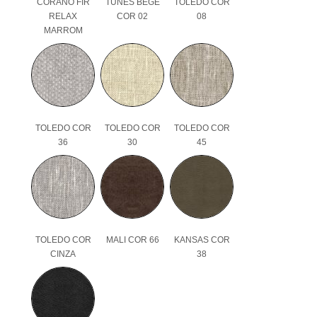
CORANO FIR
TUNES BEGE
TOLEDO COR
RELAX
COR 02
08
MARROM
TOLEDO COR
TOLEDO COR
TOLEDO COR
36
30
45
TOLEDO COR
MALI COR 66
KANSAS COR
CINZA
38