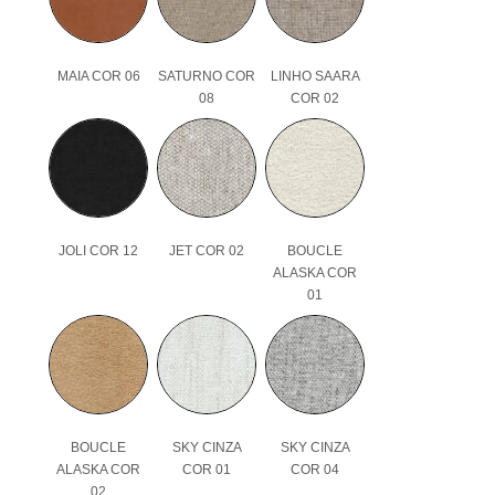
MAIA COR 06
SATURNO COR
LINHO SAARA
08
COR 02
JOLI COR 12
JET COR 02
BOUCLE
ALASKA COR
01
BOUCLE
SKY CINZA
SKY CINZA
ALASKA COR
COR 01
COR 04
02