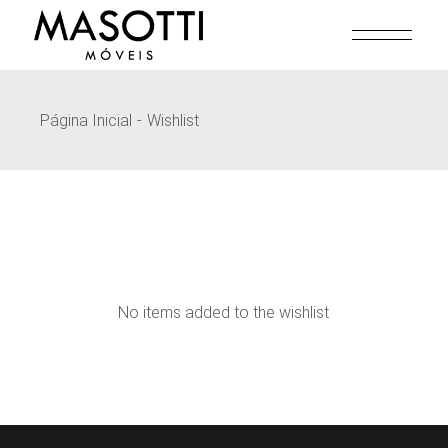
Pular
para
o
conteúdo
Página Inicial
Wishlist
No items added to the wishlist