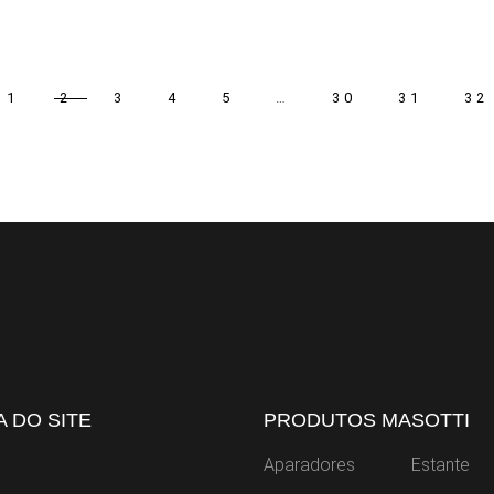
1
2
3
4
5
…
30
31
32
 DO SITE
PRODUTOS MASOTTI
Aparadores
Estante