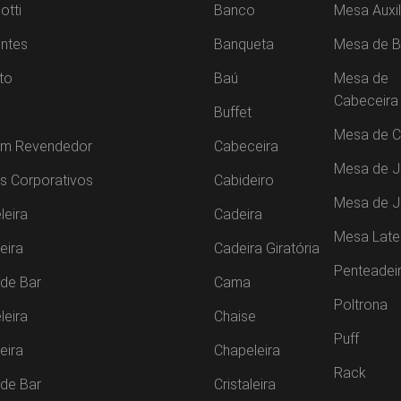
otti
Banco
Mesa Auxil
ntes
Banqueta
Mesa de B
to
Baú
Mesa de
Cabeceira
Buffet
Mesa de C
um Revendedor
Cabeceira
Mesa de J
s Corporativos
Cabideiro
Mesa de 
leira
Cadeira
Mesa Late
leira
Cadeira Giratória
Penteadei
de Bar
Cama
Poltrona
leira
Chaise
Puff
leira
Chapeleira
Rack
de Bar
Cristaleira