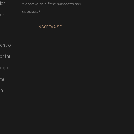
iar
* Inscreva-se e fique por dentro das
novidades!
ar
INSCREVA-SE
entro
antar
Jogos
ral
ra