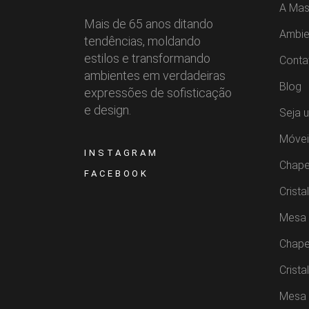
A Mas
Mais de 65 anos ditando
Ambie
tendências, moldando
estilos e transformando
Conta
ambientes em verdadeiras
Blog
expressões de sofisticação
e design.
Seja 
Móvei
INSTAGRAM
Chape
FACEBOOK
Crista
Mesa 
Chape
Crista
Mesa 