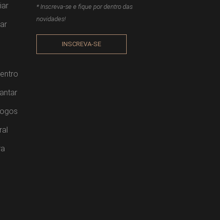
iar
* Inscreva-se e fique por dentro das
novidades!
ar
INSCREVA-SE
entro
antar
Jogos
ral
ra