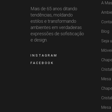
A Mas
Mais de 65 anos ditando
Ambie
tendências, moldando
estilos e transformando
Conta
ambientes em verdadeiras
Blog
expressões de sofisticação
e design.
Seja 
Móvei
INSTAGRAM
Chape
FACEBOOK
Crista
Mesa 
Chape
Crista
Mesa 