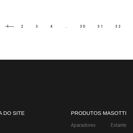
1
2
3
4
…
30
31
32
 DO SITE
PRODUTOS MASOTTI
Aparadores
Estante