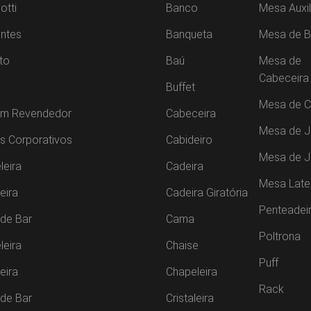
otti
Banco
Mesa Auxil
ntes
Banqueta
Mesa de B
to
Baú
Mesa de
Cabeceira
Buffet
Mesa de C
um Revendedor
Cabeceira
Mesa de J
s Corporativos
Cabideiro
Mesa de 
leira
Cadeira
Mesa Late
leira
Cadeira Giratória
Penteadei
de Bar
Cama
Poltrona
leira
Chaise
Puff
leira
Chapeleira
Rack
de Bar
Cristaleira