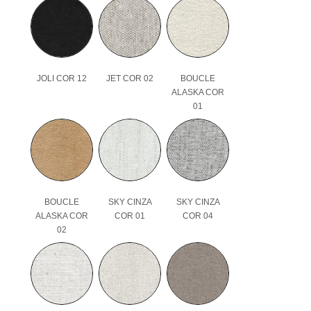
JOLI COR 12
JET COR 02
BOUCLE
ALASKA COR
01
BOUCLE
SKY CINZA
SKY CINZA
ALASKA COR
COR 01
COR 04
02