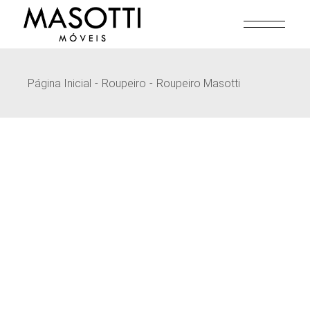
Pular
para
o
conteúdo
Página Inicial
Roupeiro
Roupeiro Masotti