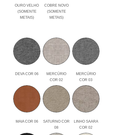
OURO VELHO
COBRE NOVO
(SOMENTE
(SOMENTE
METAIS)
METAIS)
DEVA COR 06
MERCÚRIO
MERCÚRIO
COR 02
COR 03
MAIA COR 06
SATURNO COR
LINHO SAARA
08
COR 02