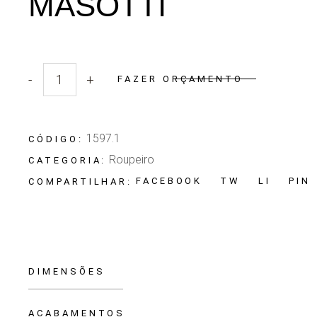
MASOTTI
-
+
FAZER ORÇAMENTO
Quantidade Roupeiro Masotti
1597.1
CÓDIGO:
Roupeiro
CATEGORIA:
FACEBOOK
TW
LI
PIN
COMPARTILHAR:
DIMENSÕES
ACABAMENTOS