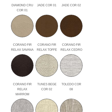
DIAMOND CRU
JADE COR 01
JADE COR 02
COR 01
CORANO FIR
CORANO FIR
CORANO FIR
RELAX SAVANA
RELAX TOFFE
RELAX CEDRO
CORANO FIR
TUNES BEGE
TOLEDO COR
RELAX
COR 02
08
MARROM