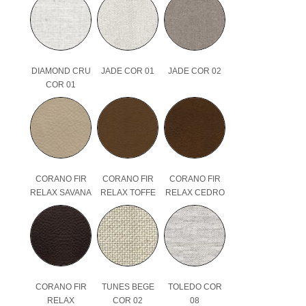
DIAMOND CRU
JADE COR 01
JADE COR 02
COR 01
CORANO FIR
CORANO FIR
CORANO FIR
RELAX SAVANA
RELAX TOFFE
RELAX CEDRO
CORANO FIR
TUNES BEGE
TOLEDO COR
RELAX
COR 02
08