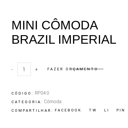
MINI CÔMODA
BRAZIL IMPERIAL
-
+
FAZER ORÇAMENTO
Quantidade Mini Cômoda Brazil Imperial
RP.04.0
CÓDIGO:
Cômoda
CATEGORIA:
FACEBOOK
TW
LI
PIN
COMPARTILHAR: