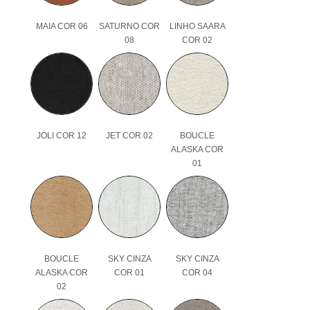
MAIA COR 06
SATURNO COR
LINHO SAARA
08
COR 02
JOLI COR 12
JET COR 02
BOUCLE
ALASKA COR
01
BOUCLE
SKY CINZA
SKY CINZA
ALASKA COR
COR 01
COR 04
02