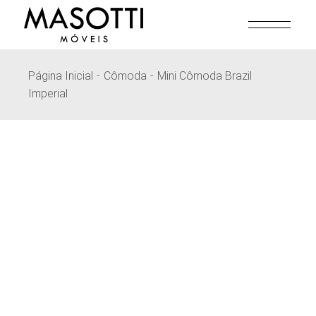
Pular
para
o
conteúdo
Página Inicial
Cômoda
Mini Cômoda Brazil
Imperial