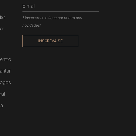
iar
* Inscreva-se e fique por dentro das
novidades!
ar
INSCREVA-SE
entro
antar
Jogos
ral
ra