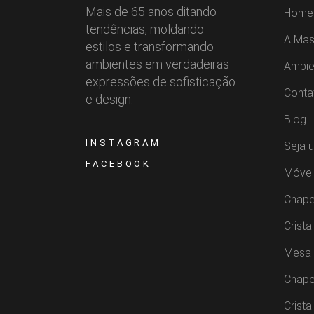
Mais de 65 anos ditando
Home
tendências, moldando
A Mas
estilos e transformando
ambientes em verdadeiras
Ambie
expressões de sofisticação
Conta
e design.
Blog
INSTAGRAM
Seja 
FACEBOOK
Móvei
Chape
Crista
Mesa 
Chape
Crista