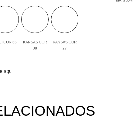
MARROM
I COR 66
KANSAS COR
KANSAS COR
38
27
e aqui.
ELACIONADOS