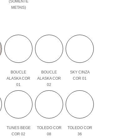
(SOMENTE
METAIS)
BOUCLE
BOUCLE
SKY CINZA
ALASKA COR
ALASKA COR
COR 01
01
02
TUNES BEGE
TOLEDO COR
TOLEDO COR
COR 02
08
36