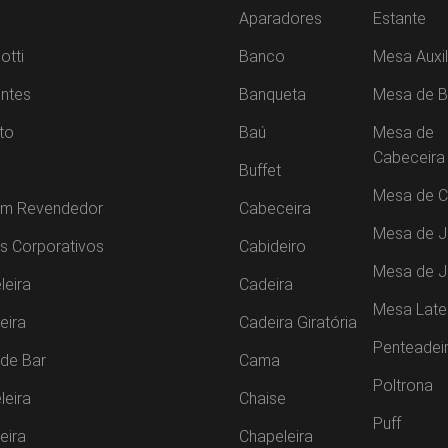
Aparadores
Estante
otti
Banco
Mesa Auxil
ntes
Banqueta
Mesa de B
to
Baú
Mesa de
Cabeceira
Buffet
Mesa de C
um Revendedor
Cabeceira
Mesa de J
s Corporativos
Cabideiro
Mesa de 
leira
Cadeira
Mesa Late
leira
Cadeira Giratória
Penteadei
de Bar
Cama
Poltrona
leira
Chaise
Puff
leira
Chapeleira