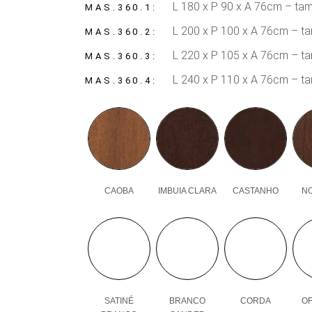
L 180 x P 90 x A 76cm – ta
MAS.360.1
L 200 x P 100 x A 76cm – t
MAS.360.2
L 220 x P 105 x A 76cm – t
MAS.360.3
L 240 x P 110 x A 76cm – t
MAS.360.4
CAOBA
IMBUIA CLARA
CASTANHO
N
SATINÉ
BRANCO
CORDA
OF