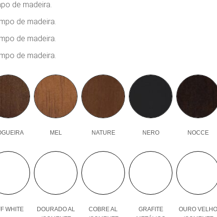
mpo de madeira.
ampo de madeira.
ampo de madeira.
ampo de madeira.
OGUEIRA
MEL
NATURE
NERO
NOCCE
F WHITE
DOURADO AL
COBRE AL
GRAFITE
OURO VELH