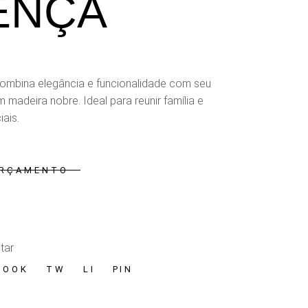
ENÇA
ombina elegância e funcionalidade com seu
 madeira nobre. Ideal para reunir família e
ais.
ORÇAMENTO
Florença
tar
BOOK
TW
LI
PIN