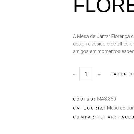
FLOR
A Mesa de Jantar Florença c
design clássico e detalhes em
amigos em momentos especi
-
+
FAZER 
Quantidade Mesa de Jantar 
MAS.360
CÓDIGO:
Mesa de Jan
CATEGORIA:
FACE
COMPARTILHAR: