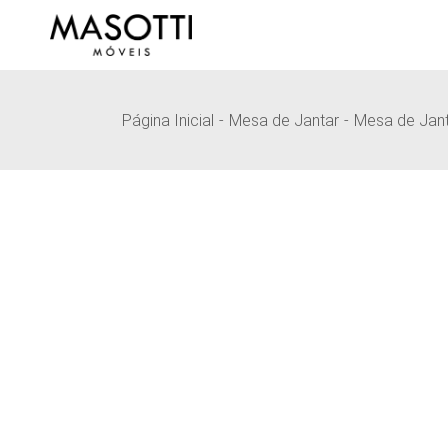
Pular
para
o
conteúdo
Página Inicial
Mesa de Jantar
Mesa de Jant