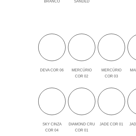
BRANCO
SANDED
DEVA COR 06
MERCÚRIO
MERCÚRIO
MAI
COR 02
COR 03
SKY CINZA
DIAMOND CRU
JADE COR 01
JAD
COR 04
COR 01