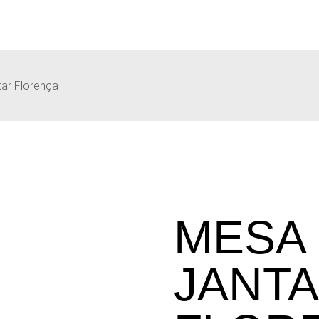
ar Florença
MESA
JANT