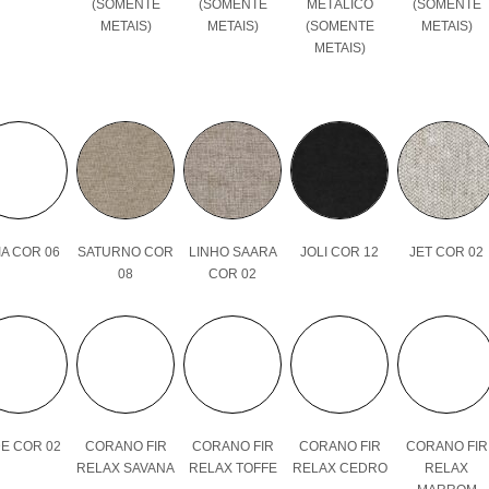
(SOMENTE
(SOMENTE
METÁLICO
(SOMENTE
METAIS)
METAIS)
(SOMENTE
METAIS)
METAIS)
A COR 06
SATURNO COR
LINHO SAARA
JOLI COR 12
JET COR 02
08
COR 02
E COR 02
CORANO FIR
CORANO FIR
CORANO FIR
CORANO FIR
RELAX SAVANA
RELAX TOFFE
RELAX CEDRO
RELAX