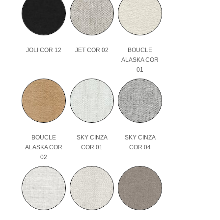
JOLI COR 12
JET COR 02
BOUCLE
ALASKA COR
01
BOUCLE
SKY CINZA
SKY CINZA
ALASKA COR
COR 01
COR 04
02