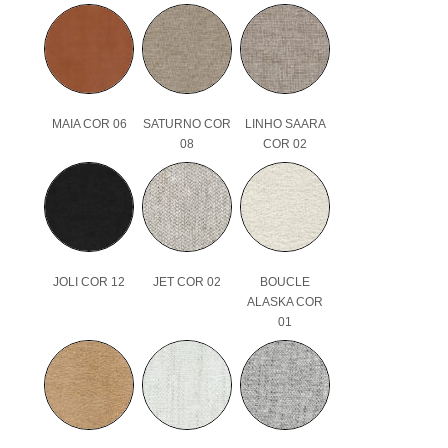
MAIA COR 06
SATURNO COR
LINHO SAARA
08
COR 02
JOLI COR 12
JET COR 02
BOUCLE
ALASKA COR
01