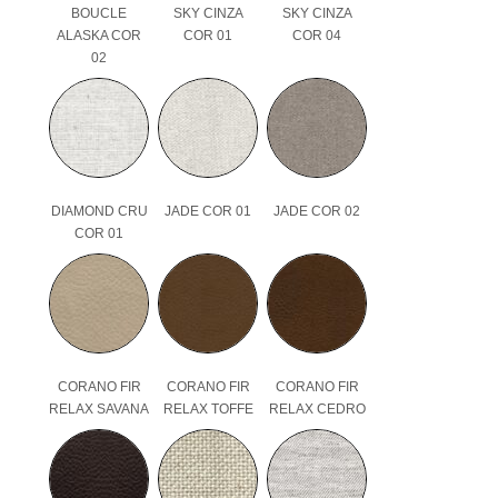
BOUCLE
SKY CINZA
SKY CINZA
ALASKA COR
COR 01
COR 04
02
DIAMOND CRU
JADE COR 01
JADE COR 02
COR 01
CORANO FIR
CORANO FIR
CORANO FIR
RELAX SAVANA
RELAX TOFFE
RELAX CEDRO