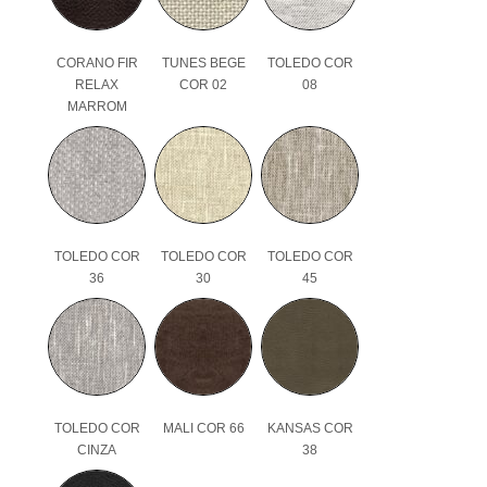
CORANO FIR
TUNES BEGE
TOLEDO COR
RELAX
COR 02
08
MARROM
TOLEDO COR
TOLEDO COR
TOLEDO COR
36
30
45
TOLEDO COR
MALI COR 66
KANSAS COR
CINZA
38