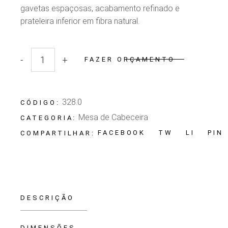
gavetas espaçosas, acabamento refinado e
prateleira inferior em fibra natural.
-
+
FAZER ORÇAMENTO
Quantidade Mesa de Cabeceira Masotti
328.0
CÓDIGO:
Mesa de Cabeceira
CATEGORIA:
FACEBOOK
TW
LI
PIN
COMPARTILHAR:
DESCRIÇÃO
DIMENSÕES