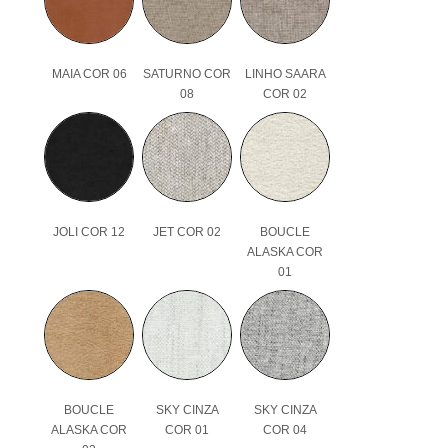
MAIA COR 06
SATURNO COR
LINHO SAARA
08
COR 02
JOLI COR 12
JET COR 02
BOUCLE
ALASKA COR
01
BOUCLE
SKY CINZA
SKY CINZA
ALASKA COR
COR 01
COR 04