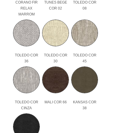
CORANO FIR
TUNES BEGE
TOLEDO COR
RELAX
COR 02
08
MARROM
TOLEDO COR
TOLEDO COR
TOLEDO COR
36
30
45
TOLEDO COR
MALI COR 66
KANSAS COR
CINZA
38