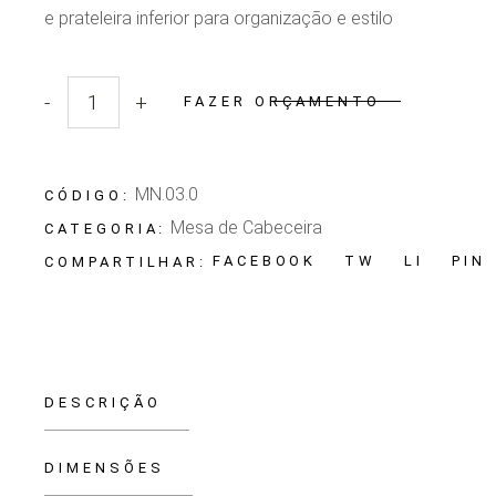
e prateleira inferior para organização e estilo
-
+
FAZER ORÇAMENTO
Quantidade Mesa de Cabeceira Masotti
MN.03.0
CÓDIGO:
Mesa de Cabeceira
CATEGORIA:
FACEBOOK
TW
LI
PIN
COMPARTILHAR:
DESCRIÇÃO
DIMENSÕES