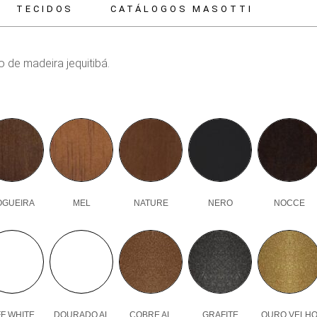
TECIDOS
CATÁLOGOS MASOTTI
 de madeira jequitibá.
OGUEIRA
MEL
NATURE
NERO
NOCCE
F WHITE
DOURADO AL
COBRE AL
GRAFITE
OURO VELH