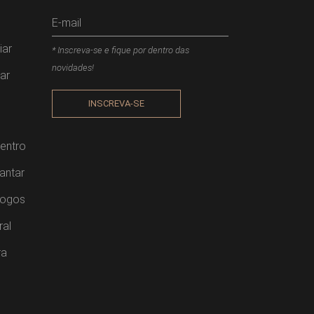
iar
* Inscreva-se e fique por dentro das
novidades!
ar
INSCREVA-SE
entro
antar
Jogos
ral
ra