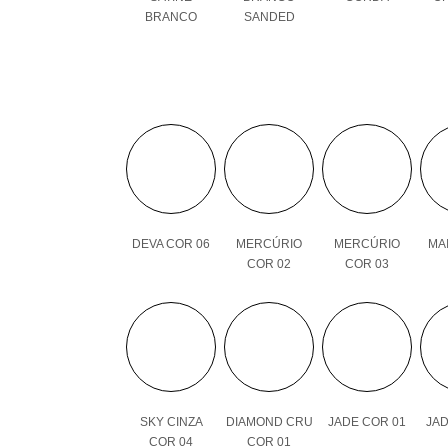
BRANCO
SANDED
DEVA COR 06
MERCÚRIO
MERCÚRIO
MAI
COR 02
COR 03
SKY CINZA
DIAMOND CRU
JADE COR 01
JAD
COR 04
COR 01