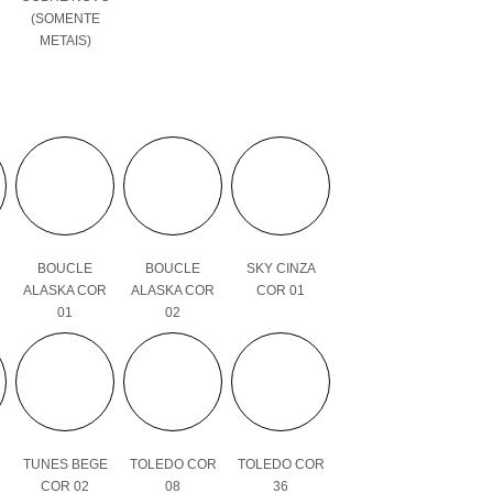
(SOMENTE
METAIS)
BOUCLE
BOUCLE
SKY CINZA
ALASKA COR
ALASKA COR
COR 01
01
02
TUNES BEGE
TOLEDO COR
TOLEDO COR
COR 02
08
36