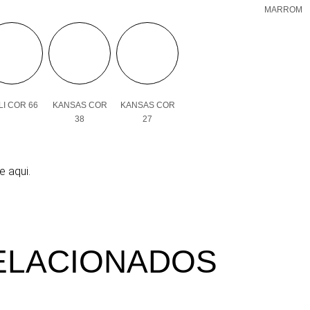
MARROM
I COR 66
KANSAS COR
KANSAS COR
38
27
e aqui.
ELACIONADOS