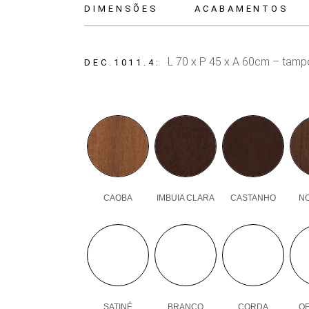
DIMENSÕES
ACABAMENTOS
L 70 x P 45 x A 60cm – tampo
DEC.1011.4
CAOBA
IMBUIA CLARA
CASTANHO
N
SATINÉ
BRANCO
CORDA
OF