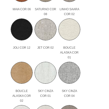
MAIA COR 06
SATURNO COR
LINHO SAARA
08
COR 02
JOLI COR 12
JET COR 02
BOUCLE
ALASKA COR
01
BOUCLE
SKY CINZA
SKY CINZA
ALASKA COR
COR 01
COR 04
02