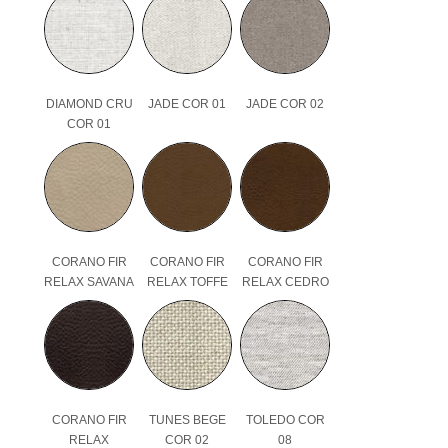
DIAMOND CRU
JADE COR 01
JADE COR 02
COR 01
CORANO FIR
CORANO FIR
CORANO FIR
RELAX SAVANA
RELAX TOFFE
RELAX CEDRO
CORANO FIR
TUNES BEGE
TOLEDO COR
RELAX
COR 02
08