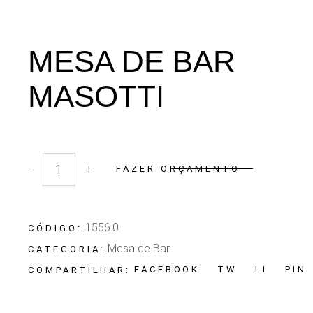
MESA DE BAR
MASOTTI
-
+
FAZER ORÇAMENTO
Quantidade Mesa de Bar Masotti
1556.0
CÓDIGO:
Mesa de Bar
CATEGORIA:
FACEBOOK
TW
LI
PIN
COMPARTILHAR: