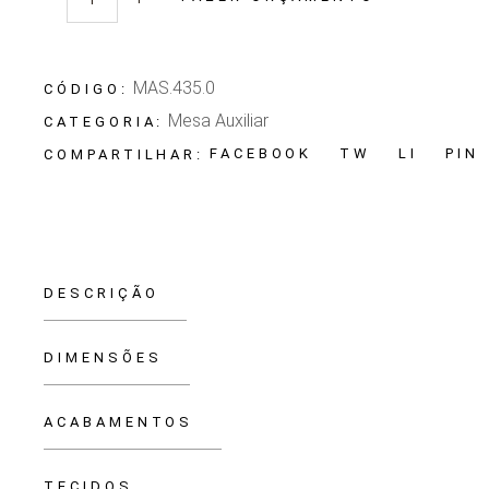
Quantidade Mesa Auxiliar Masotti
MAS.435.0
CÓDIGO:
Mesa Auxiliar
CATEGORIA:
FACEBOOK
TW
LI
PIN
COMPARTILHAR:
DESCRIÇÃO
DIMENSÕES
ACABAMENTOS
TECIDOS