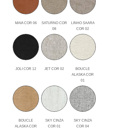
MAIA COR 06
SATURNO COR
LINHO SAARA
08
COR 02
JOLI COR 12
JET COR 02
BOUCLE
ALASKA COR
01
BOUCLE
SKY CINZA
SKY CINZA
ALASKA COR
COR 01
COR 04