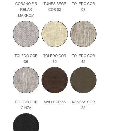
CORANO FIR
TUNES BEGE
TOLEDO COR
RELAX
COR 02
08
MARROM
TOLEDO COR
TOLEDO COR
TOLEDO COR
36
30
45
TOLEDO COR
MALI COR 66
KANSAS COR
CINZA
38