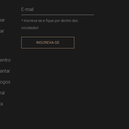
iar
* Inscreva-se e fique por dentro das
novidades!
ar
INSCREVA-SE
entro
antar
Jogos
ral
ra