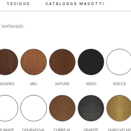
TECIDOS
CATÁLOGOS MASOTTI
o sextavado.
OGUEIRA
MEL
NATURE
NERO
NOCCE
F WHITE
DOURADO AL
COBRE AL
GRAFITE
OURO VELH