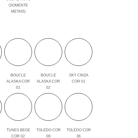
(SOMENTE
METAIS)
BOUCLE
BOUCLE
SKY CINZA
ALASKA COR
ALASKA COR
COR 01
01
02
TUNES BEGE
TOLEDO COR
TOLEDO COR
COR 02
08
36