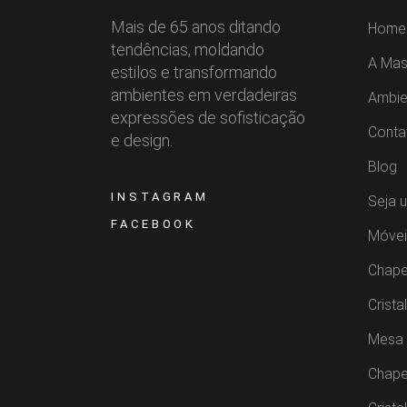
Mais de 65 anos ditando
Home
tendências, moldando
A Mas
estilos e transformando
ambientes em verdadeiras
Ambie
expressões de sofisticação
Conta
e design.
Blog
INSTAGRAM
Seja 
FACEBOOK
Móvei
Chape
Crista
Mesa 
Chape