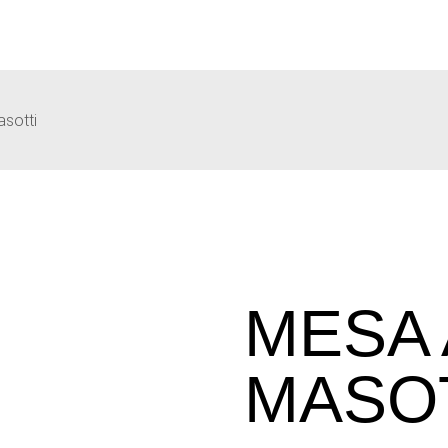
asotti
MESA 
MASO