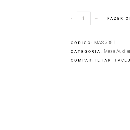
-
+
FAZER 
Quantidade Mesa Auxiliar Mas
MAS.338.1
CÓDIGO:
Mesa Auxilia
CATEGORIA:
FACE
COMPARTILHAR: