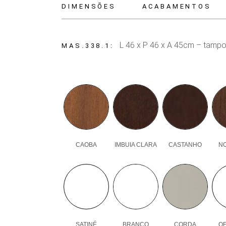
DIMENSÕES
ACABAMENTOS
L 46 x P 46 x A 45cm – tamp
MAS.338.1
CAOBA
IMBUIA CLARA
CASTANHO
N
SATINÉ
BRANCO
CORDA
OF