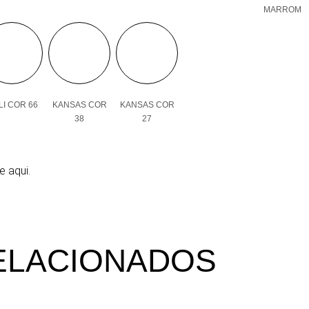
MARROM
I COR 66
KANSAS COR
KANSAS COR
38
27
e aqui.
ELACIONADOS