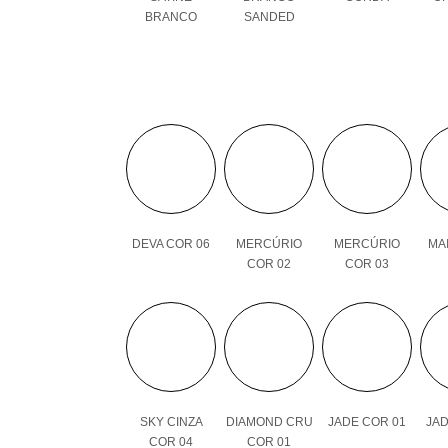
BRANCO
SANDED
DEVA COR 06
MERCÚRIO
MERCÚRIO
MAI
COR 02
COR 03
SKY CINZA
DIAMOND CRU
JADE COR 01
JAD
COR 04
COR 01