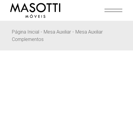
Pular
para
o
conteúdo
Página Inicial
Mesa Auxiliar
Mesa Auxiliar
Complementos