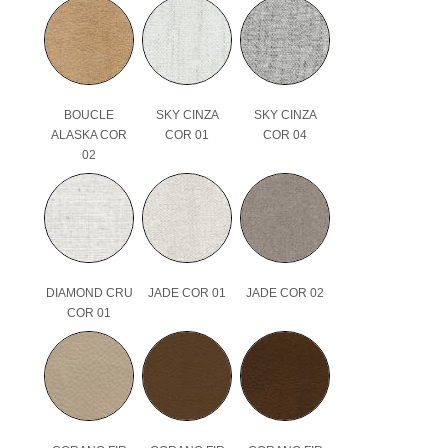
BOUCLE
SKY CINZA
SKY CINZA
ALASKA COR
COR 01
COR 04
02
DIAMOND CRU
JADE COR 01
JADE COR 02
COR 01