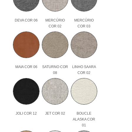
DEVA COR 06
MERCÚRIO
MERCÚRIO
COR 02
COR 03
MAIA COR 06
SATURNO COR
LINHO SAARA
08
COR 02
JOLI COR 12
JET COR 02
BOUCLE
ALASKA COR
01