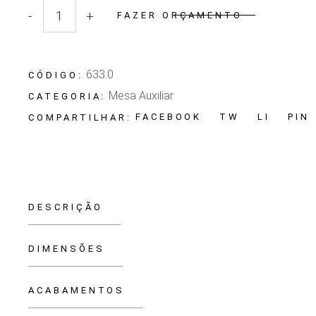
-
+
FAZER ORÇAMENTO
Quantidade Mesa Auxiliar Complementos
633.0
CÓDIGO:
Mesa Auxiliar
CATEGORIA:
FACEBOOK
TW
LI
PIN
COMPARTILHAR:
DESCRIÇÃO
DIMENSÕES
ACABAMENTOS