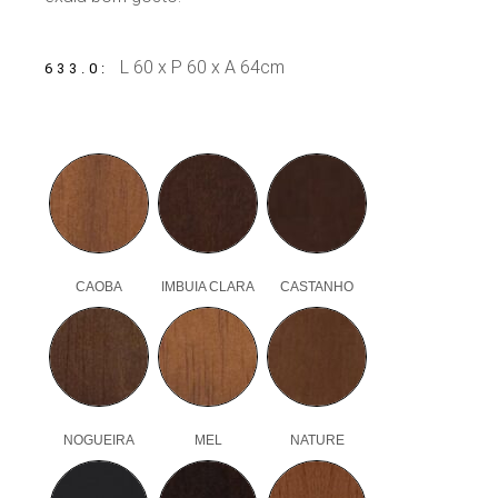
L 60 x P 60 x A 64cm
633.0
CAOBA
IMBUIA CLARA
CASTANHO
NOGUEIRA
MEL
NATURE