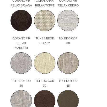
CORANO FIR
CORANO FIR
CORANO FIR
RELAX SAVANA
RELAX TOFFE
RELAX CEDRO
CORANO FIR
TUNES BEGE
TOLEDO COR
RELAX
COR 02
08
MARROM
TOLEDO COR
TOLEDO COR
TOLEDO COR
36
30
45