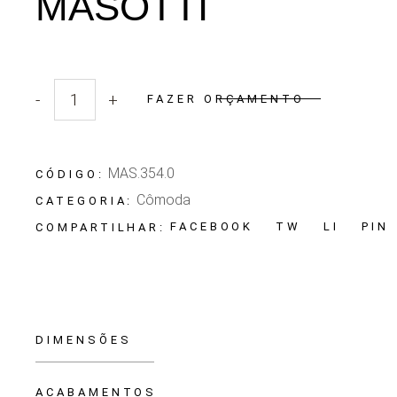
MASOTTI
-
+
FAZER ORÇAMENTO
Quantidade Gaveteiro Masotti
MAS.354.0
CÓDIGO:
Cômoda
CATEGORIA:
FACEBOOK
TW
LI
PIN
COMPARTILHAR:
DIMENSÕES
ACABAMENTOS