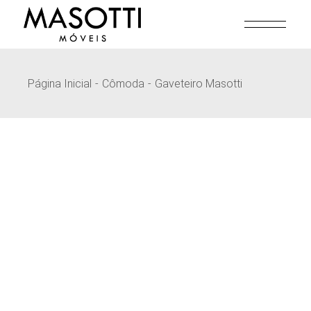
Pular
para
o
conteúdo
Página Inicial
Cômoda
Gaveteiro Masotti