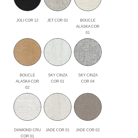
JOLI COR 12
JET COR 02
BOUCLE
ALASKA COR
01
BOUCLE
SKY CINZA
SKY CINZA
ALASKA COR
COR 01
COR 04
02
DIAMOND CRU
JADE COR 01
JADE COR 02
COR 01