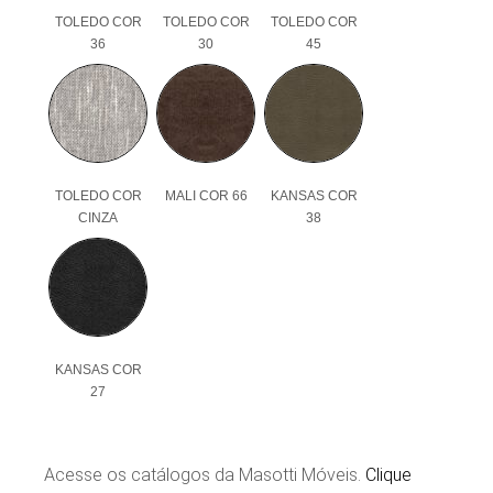
TOLEDO COR
TOLEDO COR
TOLEDO COR
36
30
45
TOLEDO COR
MALI COR 66
KANSAS COR
CINZA
38
KANSAS COR
27
Acesse os catálogos da Masotti Móveis.
Clique