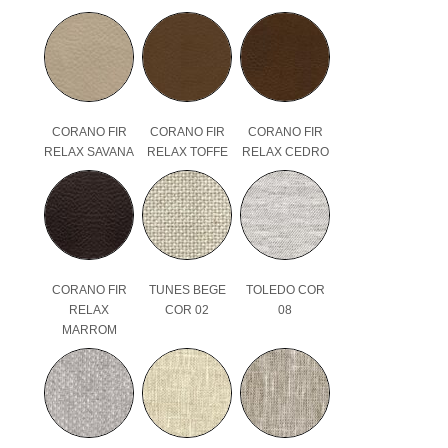
CORANO FIR
CORANO FIR
CORANO FIR
RELAX SAVANA
RELAX TOFFE
RELAX CEDRO
CORANO FIR
TUNES BEGE
TOLEDO COR
RELAX
COR 02
08
MARROM