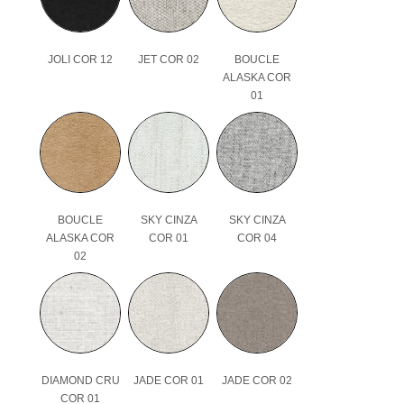
JOLI COR 12
JET COR 02
BOUCLE
ALASKA COR
01
BOUCLE
SKY CINZA
SKY CINZA
ALASKA COR
COR 01
COR 04
02
DIAMOND CRU
JADE COR 01
JADE COR 02
COR 01