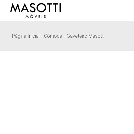
Pular
para
o
conteúdo
Página Inicial
Cômoda
Gaveteiro Masotti