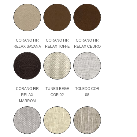
CORANO FIR
CORANO FIR
CORANO FIR
RELAX SAVANA
RELAX TOFFE
RELAX CEDRO
CORANO FIR
TUNES BEGE
TOLEDO COR
RELAX
COR 02
08
MARROM