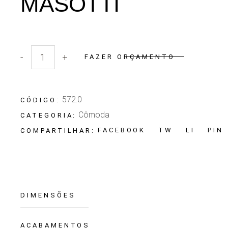
MASOTTI
-
+
FAZER ORÇAMENTO
Quantidade Gaveteiro Masotti
572.0
CÓDIGO:
Cômoda
CATEGORIA:
FACEBOOK
TW
LI
PIN
COMPARTILHAR:
DIMENSÕES
ACABAMENTOS