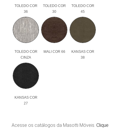
TOLEDO COR
TOLEDO COR
TOLEDO COR
36
30
45
TOLEDO COR
MALI COR 66
KANSAS COR
CINZA
38
KANSAS COR
27
Acesse os catálogos da Masotti Móveis.
Clique