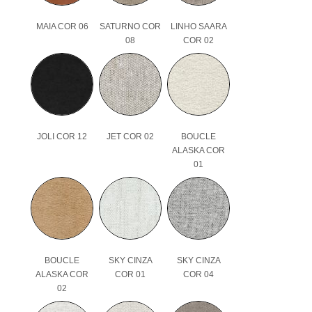
MAIA COR 06
SATURNO COR
LINHO SAARA
08
COR 02
JOLI COR 12
JET COR 02
BOUCLE
ALASKA COR
01
BOUCLE
SKY CINZA
SKY CINZA
ALASKA COR
COR 01
COR 04
02