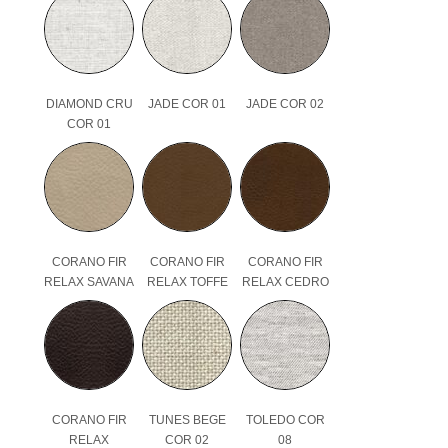
DIAMOND CRU
JADE COR 01
JADE COR 02
COR 01
CORANO FIR
CORANO FIR
CORANO FIR
RELAX SAVANA
RELAX TOFFE
RELAX CEDRO
CORANO FIR
TUNES BEGE
TOLEDO COR
RELAX
COR 02
08