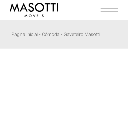
Pular
para
o
conteúdo
Página Inicial
Cômoda
Gaveteiro Masotti