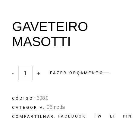
GAVETEIRO
MASOTTI
-
+
FAZER ORÇAMENTO
Quantidade Gaveteiro Masotti
308.0
CÓDIGO:
Cômoda
CATEGORIA:
FACEBOOK
TW
LI
PIN
COMPARTILHAR: