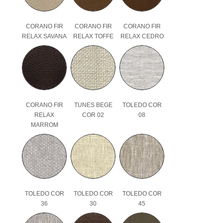
CORANO FIR
CORANO FIR
CORANO FIR
RELAX SAVANA
RELAX TOFFE
RELAX CEDRO
CORANO FIR
TUNES BEGE
TOLEDO COR
RELAX
COR 02
08
MARROM
TOLEDO COR
TOLEDO COR
TOLEDO COR
36
30
45