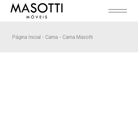
Pular
para
o
conteúdo
Página Inicial
Cama
Cama Masotti