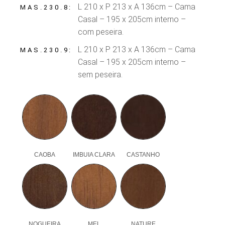
L 210 x P 213 x A 136cm – Cama
MAS.230.8
Casal – 195 x 205cm interno –
com peseira.
L 210 x P 213 x A 136cm – Cama
MAS.230.9
Casal – 195 x 205cm interno –
sem peseira.
CAOBA
IMBUIA CLARA
CASTANHO
NOGUEIRA
MEL
NATURE