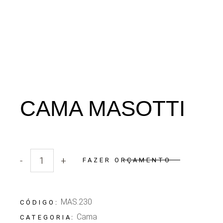
CAMA MASOTTI
-
+
FAZER ORÇAMENTO
Quantidade Cama Masotti
MAS.230
CÓDIGO:
Cama
CATEGORIA: