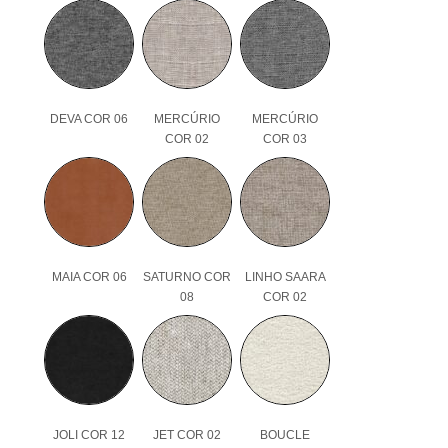
DEVA COR 06
MERCÚRIO
MERCÚRIO
COR 02
COR 03
MAIA COR 06
SATURNO COR
LINHO SAARA
08
COR 02
JOLI COR 12
JET COR 02
BOUCLE