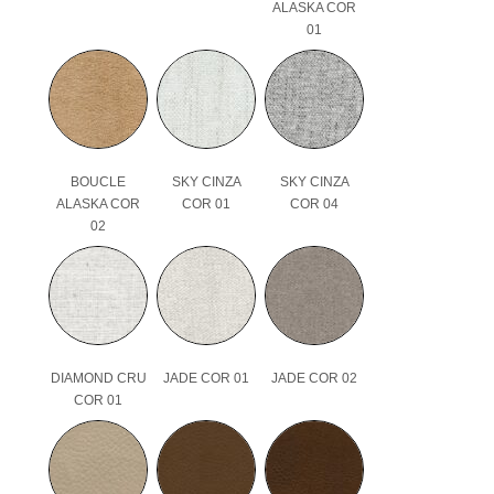
ALASKA COR
01
BOUCLE
SKY CINZA
SKY CINZA
ALASKA COR
COR 01
COR 04
02
DIAMOND CRU
JADE COR 01
JADE COR 02
COR 01