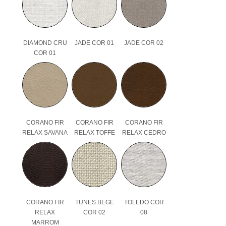
DIAMOND CRU
JADE COR 01
JADE COR 02
COR 01
CORANO FIR
CORANO FIR
CORANO FIR
RELAX SAVANA
RELAX TOFFE
RELAX CEDRO
CORANO FIR
TUNES BEGE
TOLEDO COR
RELAX
COR 02
08
MARROM