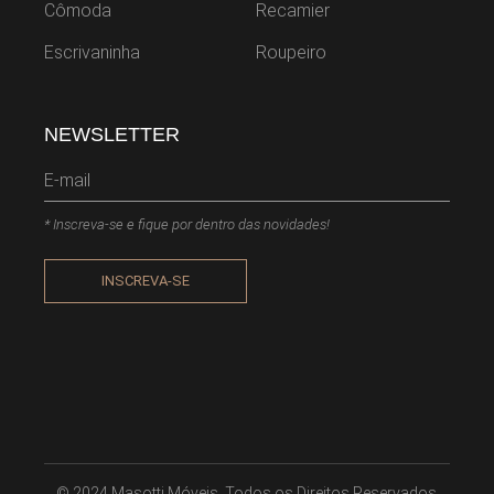
Cômoda
Recamier
Escrivaninha
Roupeiro
NEWSLETTER
* Inscreva-se e fique por dentro das novidades!
INSCREVA-SE
© 2024
Masotti Móveis
, Todos os Direitos Reservados