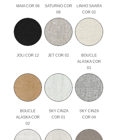
MAIA COR 06
SATURNO COR
LINHO SAARA
08
COR 02
JOLI COR 12
JET COR 02
BOUCLE
ALASKA COR
01
BOUCLE
SKY CINZA
SKY CINZA
ALASKA COR
COR 01
COR 04
02