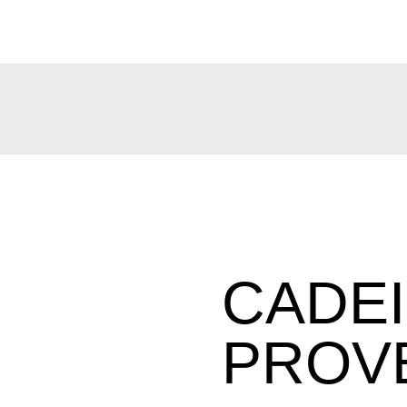
CADE
PROV