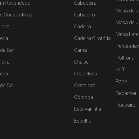
um Revendedor
Cabeceira
Mesa de J
s Corporativos
Cabideiro
Mesa de 
leira
Cadeira
Mesa Late
leira
Cadeira Giratória
Penteadei
de Bar
Cama
Poltrona
leira
Chaise
Puff
leira
Chapeleira
Rack
de Bar
Cristaleira
Recamier
Cômoda
Roupeiro
Escrivaninha
Espelho