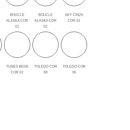
BOUCLE
BOUCLE
SKY CINZA
ALASKA COR
ALASKA COR
COR 01
01
02
TUNES BEGE
TOLEDO COR
TOLEDO COR
COR 02
08
36