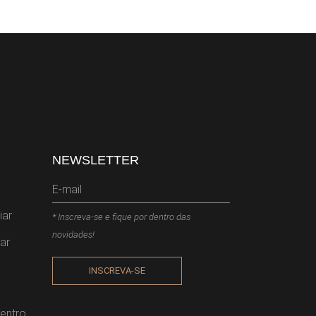
NEWSLETTER
iar
* Inscreva-se e fique por dentro das
novidades!
ar
INSCREVA-SE
entro