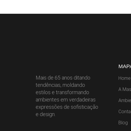
MAPA
Mais de 65 anos ditando
Home
tendências, moldando
A Mas
estilos e transformando
ambientes em verdadeiras
Ambie
expressões de sofisticação
Conta
e design.
Blog