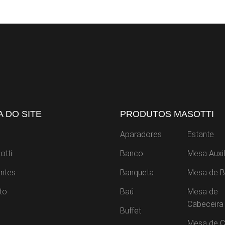
 DO SITE
PRODUTOS MASOTTI
Aparadores
Estante
otti
Banco
Mesa Auxil
ntes
Banqueta
Mesa de B
to
Baú
Mesa de
Cabeceira
Buffet
Mesa de C