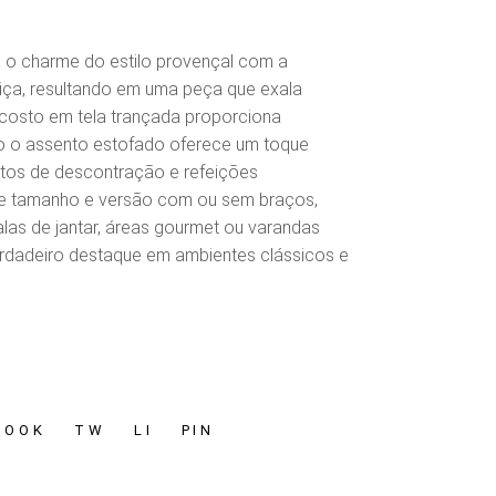
 o charme do estilo provençal com a
iça, resultando em uma peça que exala
ncosto em tela trançada proporciona
to o assento estofado oferece um toque
tos de descontração e refeições
e tamanho e versão com ou sem braços,
las de jantar, áreas gourmet ou varandas
rdadeiro destaque em ambientes clássicos e
BOOK
TW
LI
PIN