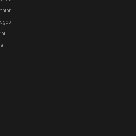
antar
Jogos
ral
ra