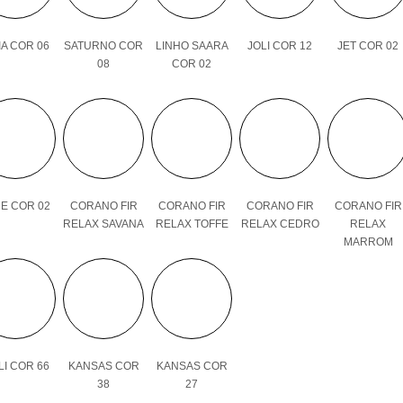
A COR 06
SATURNO COR
LINHO SAARA
JOLI COR 12
JET COR 02
08
COR 02
E COR 02
CORANO FIR
CORANO FIR
CORANO FIR
CORANO FIR
RELAX SAVANA
RELAX TOFFE
RELAX CEDRO
RELAX
MARROM
I COR 66
KANSAS COR
KANSAS COR
38
27