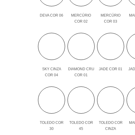
DEVA COR 06
MERCÚRIO
MERCÚRIO
MAI
COR 02
COR 03
SKY CINZA
DIAMOND CRU
JADE COR 01
JAD
COR 04
COR 01
TOLEDO COR
TOLEDO COR
TOLEDO COR
MAL
30
45
CINZA