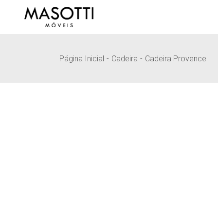
Pular
para
o
conteúdo
Página Inicial
Cadeira
Cadeira Provence