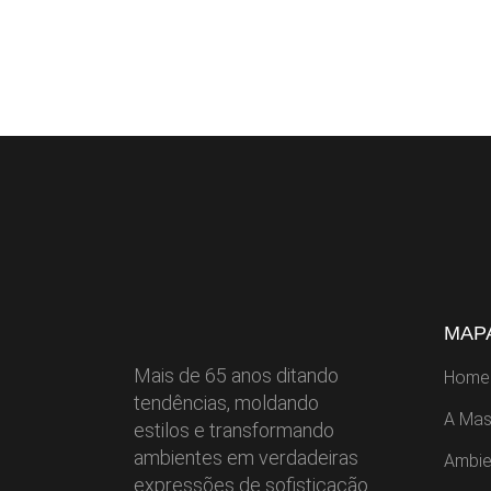
MAPA
Mais de 65 anos ditando
Home
tendências, moldando
A Mas
estilos e transformando
ambientes em verdadeiras
Ambie
expressões de sofisticação