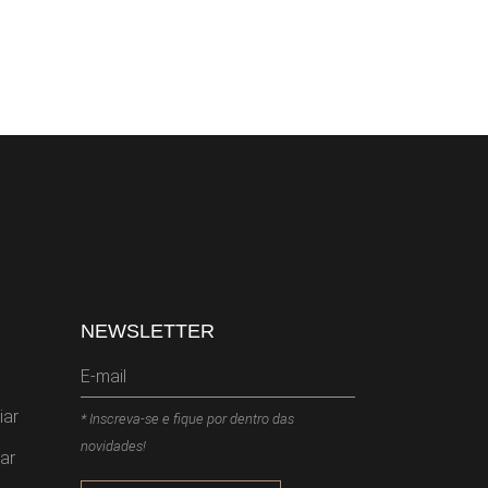
NEWSLETTER
iar
* Inscreva-se e fique por dentro das
novidades!
ar