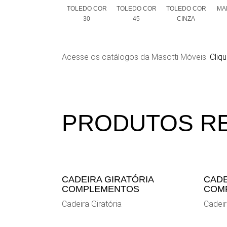
TOLEDO COR
TOLEDO COR
TOLEDO COR
MAL
30
45
CINZA
Acesse os catálogos da Masotti Móveis.
Cliqu
PRODUTOS R
CADEIRA GIRATÓRIA
CADE
COMPLEMENTOS
COM
Cadeira Giratória
Cadeir