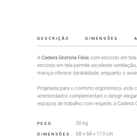
DESCRIÇÃO
DIMENSÕES
A
Cadeira Giratória Fênix
com encosto em tela 
encosto em tela permite excelente ventilação
maciça oferece durabilidade, enquanto o ass
Projetada para o conforto ergonômico, esta cad
arredondados complementam o design elegante
espaços de trabalho com requinte, a Cadeira Gi
30 kg
PESO
68 × 68 × 113 cm
DIMENSÕES