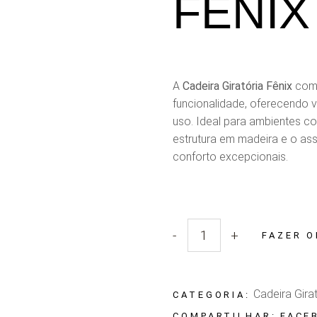
FÊNIX
A
Cadeira Giratória Fênix
com 
funcionalidade, oferecendo v
uso. Ideal para ambientes co
estrutura em madeira e o as
conforto excepcionais.
-
+
FAZER 
Quantidade Cadeira Giratória
Cadeira Gira
CATEGORIA:
FACE
COMPARTILHAR: