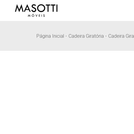
Pular
para
o
conteúdo
Página Inicial
Cadeira Giratória
Cadeira Gira