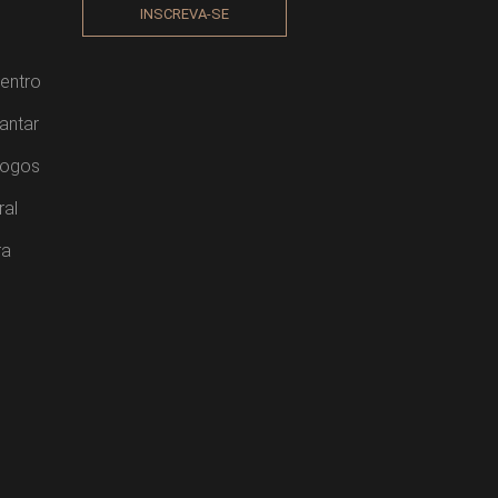
INSCREVA-SE
entro
antar
Jogos
ral
ra