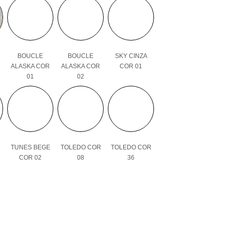
BOUCLE
BOUCLE
SKY CINZA
ALASKA COR
ALASKA COR
COR 01
01
02
TUNES BEGE
TOLEDO COR
TOLEDO COR
COR 02
08
36