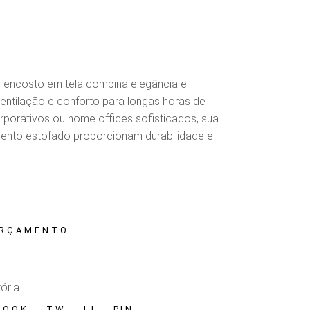
encosto em tela combina elegância e
entilação e conforto para longas horas de
rporativos ou home offices sofisticados, sua
sento estofado proporcionam durabilidade e
ORÇAMENTO
 Fênix
tória
BOOK
TW
LI
PIN