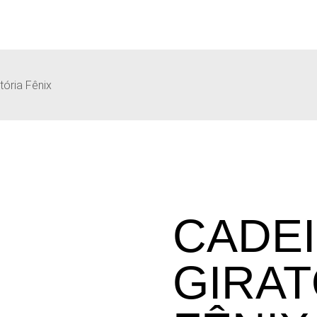
tória Fênix
CADE
GIRAT