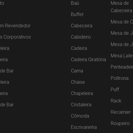
to
Baú
Mesa de
Cabeceira
Buffet
Mesa de C
um Revendedor
Cabeceira
Mesa de J
s Corporativos
Cabideiro
Mesa de 
leira
Cadeira
Mesa Late
leira
Cadeira Giratória
Penteadei
de Bar
Cama
Poltrona
leira
Chaise
Puff
leira
Chapeleira
Rack
de Bar
Cristaleira
Recamier
Cômoda
Roupeiro
Escrivaninha