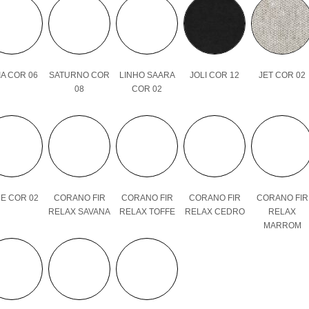
A COR 06
SATURNO COR
LINHO SAARA
JOLI COR 12
JET COR 02
08
COR 02
E COR 02
CORANO FIR
CORANO FIR
CORANO FIR
CORANO FIR
RELAX SAVANA
RELAX TOFFE
RELAX CEDRO
RELAX
MARROM