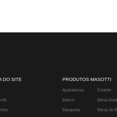
 DO SITE
PRODUTOS MASOTTI
Aparadores
Estante
otti
Banco
Mesa Auxil
ntes
Banqueta
Mesa de B