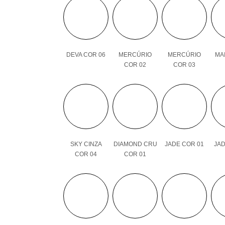
DEVA COR 06
MERCÚRIO
MERCÚRIO
MAI
COR 02
COR 03
SKY CINZA
DIAMOND CRU
JADE COR 01
JAD
COR 04
COR 01