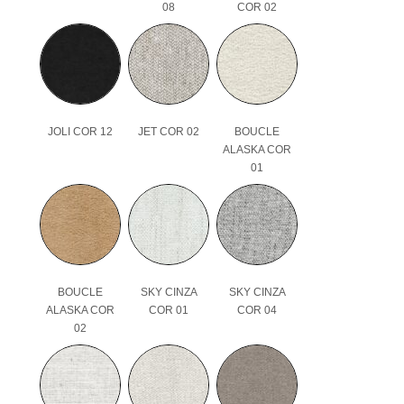
08
COR 02
JOLI COR 12
JET COR 02
BOUCLE
ALASKA COR
01
BOUCLE
SKY CINZA
SKY CINZA
ALASKA COR
COR 01
COR 04
02