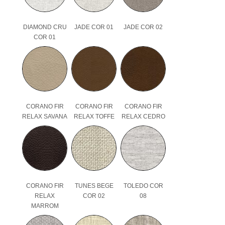
DIAMOND CRU
JADE COR 01
JADE COR 02
COR 01
CORANO FIR
CORANO FIR
CORANO FIR
RELAX SAVANA
RELAX TOFFE
RELAX CEDRO
CORANO FIR
TUNES BEGE
TOLEDO COR
RELAX
COR 02
08
MARROM