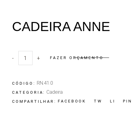
CADEIRA ANNE
-
+
FAZER ORÇAMENTO
Quantidade Cadeira Anne
RN.41.0
CÓDIGO:
Cadeira
CATEGORIA:
FACEBOOK
TW
LI
PIN
COMPARTILHAR: