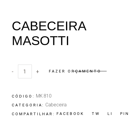
CABECEIRA
MASOTTI
-
+
FAZER ORÇAMENTO
Quantidade Cabeceira Masotti
MK.810
CÓDIGO:
Cabeceira
CATEGORIA:
FACEBOOK
TW
LI
PIN
COMPARTILHAR: