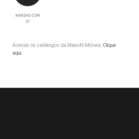
KANSAS COR
27
Acesse os catálogos da Masotti Móveis.
Clique
aqui.