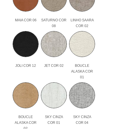
MAIA COR 06
SATURNO COR
LINHO SAARA
08
COR 02
JOLI COR 12
JET COR 02
BOUCLE
ALASKA COR
01
BOUCLE
SKY CINZA
SKY CINZA
ALASKA COR
COR 01
COR 04
02