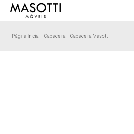
Pular
para
o
conteúdo
Página Inicial
Cabeceira
Cabeceira Masotti