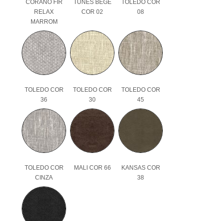
CORANO FIR
TUNES BEGE
TOLEDO COR
RELAX
COR 02
08
MARROM
TOLEDO COR
TOLEDO COR
TOLEDO COR
36
30
45
TOLEDO COR
MALI COR 66
KANSAS COR
CINZA
38